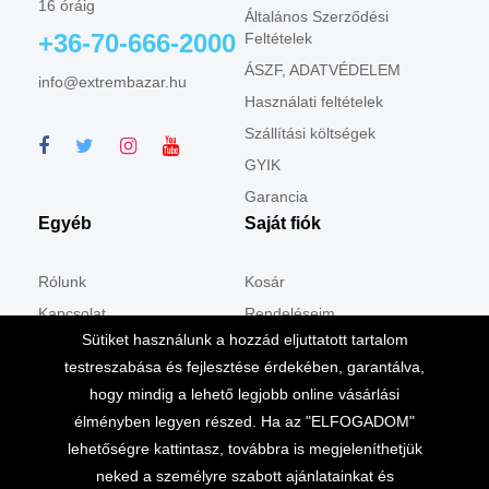
16 óráig
Általános Szerződési
+36-70-666-2000
Feltételek
ÁSZF, ADATVÉDELEM
info@extrembazar.hu
Használati feltételek
Szállítási költségek
GYIK
Garancia
Egyéb
Saját fiók
Rólunk
Kosár
Kapcsolat
Rendeléseim
Sütiket használunk a hozzád eljuttatott tartalom
Csomagpontban
Shop
testreszabása és fejlesztése érdekében, garantálva,
Cookie tájékoztató
hogy mindig a lehető legjobb online vásárlási
élményben legyen részed. Ha az "ELFOGADOM"
lehetőségre kattintasz, továbbra is megjeleníthetjük
neked a személyre szabott ajánlatainkat és