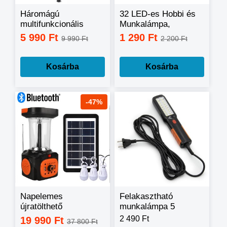
Háromágú
32 LED-es Hobbi és
multifunkcionális
Munkalámpa,
LED lámpa,
Szerelólámpa K14
5 990 Ft
1 290 Ft
9 990 Ft
2 200 Ft
munkalámpa
Kosárba
Kosárba
-47%
Napelemes
Felakasztható
újratölthető
munkalámpa 5
kempinglámparendszer
méteres hálózati
2 490 Ft
19 990 Ft
37 800 Ft
világítással+ COB
kábellel