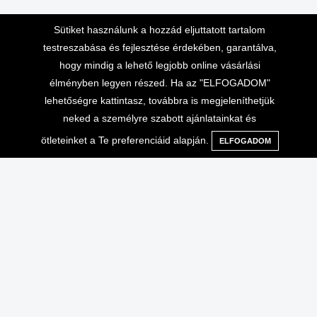
Sütiket használunk a hozzád eljuttatott tartalom
testreszabása és fejlesztése érdekében, garantálva,
hogy mindig a lehető legjobb online vásárlási
Lépj velünk kapcsolatba
Vásárlási információk
élményben legyen részed. Ha az "ELFOGADOM"
lehetőségre kattintasz, továbbra is megjeleníthetjük
Telefonos ügyfélszolgálat 10-
Adatvédelem
neked a személyre szabott ajánlatainkat és
16 óráig
Általános Szerződési
ötleteinket a Te preferenciáid alapján.
ELFOGADOM
Menü
Kategóriák
Keresés
Kosár
+36-70-666-2000
Feltételek
ÁSZF, ADATVÉDELEM
info@extrembazar.hu
Használati feltételek
Szállítási költségek
GYIK
Garancia
Egyéb
Saját fiók
Rólunk
Kosár