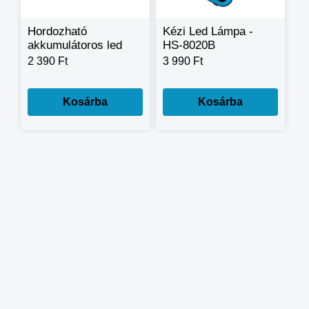
Hordozható
Kézi Led Lámpa -
akkumulátoros led
HS-8020B
lámpa - 52 CM
2 390 Ft
3 990 Ft
Kosárba
Kosárba