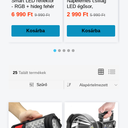
Smart LED reflektor
Napelemes csillag
Ok
- RGB + hideg fehér
LED égősor,
sz
+ meleg fehér, okos
fényfüzér
mo
6 990 Ft
2 990 Ft
3
9 990 Ft
5 990 Ft
telefonnal
tá
vezérelhető -60W
mé
Kosárba
Kosárba
25
Talált termékek
Szűrő
Alapértelmezett