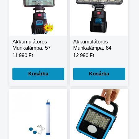
Akkumulátoros
Akkumulátoros
Munkalámpa, 57
Munkalámpa, 84
LED-Es, 48V - FK-
LED-Es, 48V - FK-
11 990 Ft
12 990 Ft
LAM-05
LAM-07
Kosárba
Kosárba