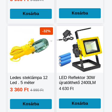
Kosárba
Kosárba
-32%
Ledes steklámpa 12
LED Reflektor 30W
Led . 5 méter
újratölthető 2400LM
kábellel (
+ jelzőfény áradat (
4 630 Ft
3 360 Ft
4 990 Ft
Szereólampa ,
píros,kék)
Munkalámpa )
Kosárba
Kosárba