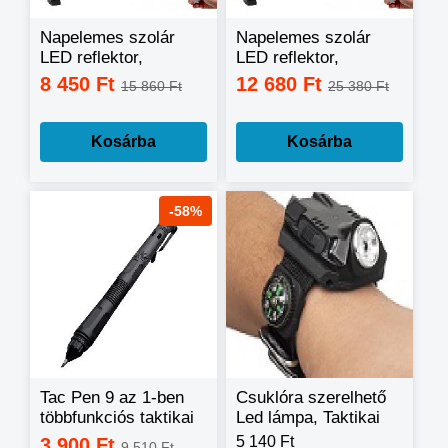
Napelemes szolár
Napelemes szolár
LED reflektor,
LED reflektor,
munkalámpa
munkalámpa
8 450 Ft
12 680 Ft
15 860 Ft
25 380 Ft
távirányítóval 50W
távirányítóval 150W
IP67 W743A
IP67 W745A
Kosárba
Kosárba
-58%
Tac Pen 9 az 1-ben
Csuklóra szerelhető
többfunkciós taktikai
Led lámpa, Taktikai
toll
karóra LED lámpa
5 140 Ft
3 900 Ft
9 510 Ft