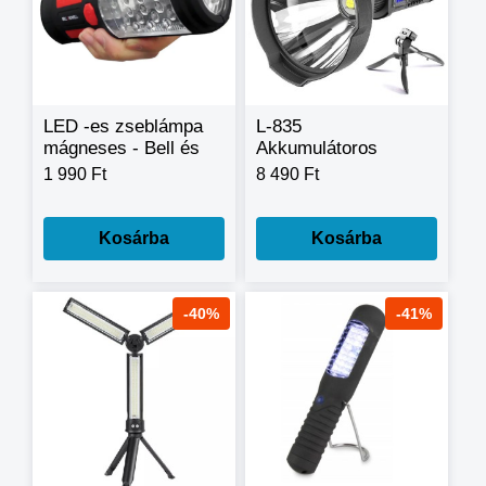
LED -es zseblámpa
L-835
mágneses - Bell és
Akkumulátoros
Howell Torch Lite -
multifunkciós
1 990 Ft
8 490 Ft
33 Led
keresőlámpa – 30W
Kosárba
Kosárba
-40%
-41%