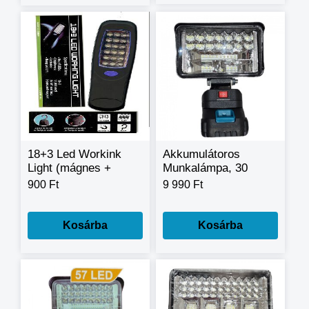
18+3 Led Workink
Akkumulátoros
Light (mágnes +
Munkalámpa, 30
kampó)
LED-Es, 24V - FK-
900 Ft
9 990 Ft
LAM-04
Kosárba
Kosárba