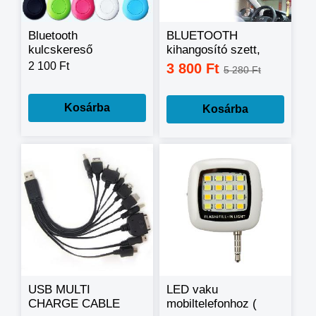
Bluetooth
BLUETOOTH
kulcskereső
kihangosító szett,
Bluetooth Hands
2 100 Ft
3 800 Ft
5 280 Ft
Free Car Kit
Kosárba
Kosárba
USB MULTI
LED vaku
CHARGE CABLE
mobiltelefonhoz (