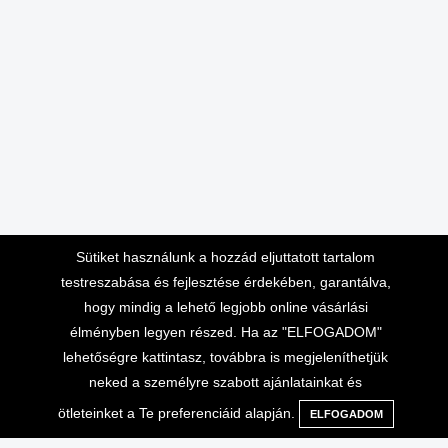
Sütiket használunk a hozzád eljuttatott tartalom
testreszabása és fejlesztése érdekében, garantálva,
hogy mindig a lehető legjobb online vásárlási
élményben legyen részed. Ha az "ELFOGADOM"
lehetőségre kattintasz, továbbra is megjeleníthetjük
neked a személyre szabott ajánlatainkat és
ötleteinket a Te preferenciáid alapján.
ELFOGADOM
Menü
Kategóriák
Keresés
Kosár