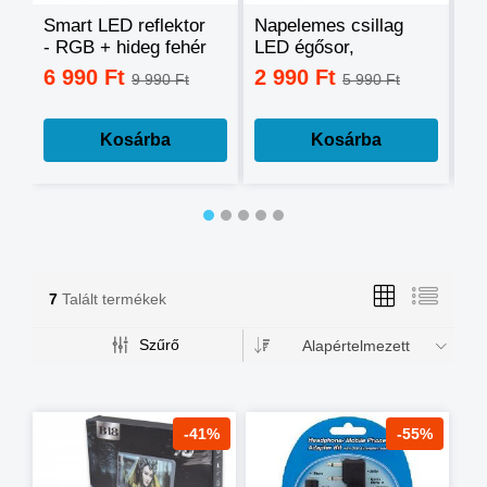
Smart LED reflektor
Napelemes csillag
Ok
- RGB + hideg fehér
LED égősor,
sz
+ meleg fehér, okos
fényfüzér
mo
6 990 Ft
2 990 Ft
3
9 990 Ft
5 990 Ft
telefonnal
tá
vezérelhető -60W
mé
Kosárba
Kosárba
7
Talált termékek
Szűrő
Alapértelmezett
-41%
-55%