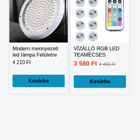
Modern mennyezeti
VÍZÁLLÓ RGB LED
led lámpa Felületre
TEAMÉCSES
rögzíthetó ( konyha,
TÁVIRÁNYÍTÓVAL
4 210 Ft
3 580 Ft
4 400 Ft
erkély, fürdőszoba)
10DB - RGB
30 cm
SZÍNEK
Kosárba
Kosárba