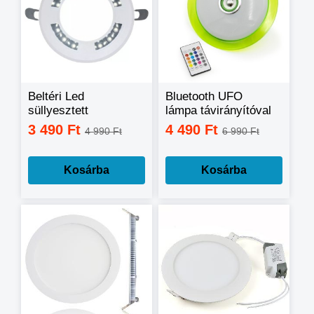
Beltéri Led
Bluetooth UFO
süllyesztett
lámpa távirányítóval
mennyezeti lámpa
48W
3 490 Ft
4 490 Ft
4 990 Ft
6 990 Ft
24W
Kosárba
Kosárba