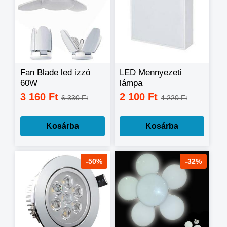
Fan Blade led izzó
LED Mennyezeti
60W
lámpa
LED/16W/230V
3 160 Ft
2 100 Ft
6 330 Ft
4 220 Ft
Kosárba
Kosárba
-50%
-32%