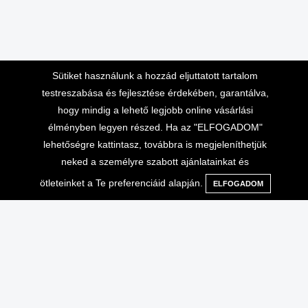
Sütiket használunk a hozzád eljuttatott tartalom
testreszabása és fejlesztése érdekében, garantálva,
hogy mindig a lehető legjobb online vásárlási
élményben legyen részed. Ha az "ELFOGADOM"
lehetőségre kattintasz, továbbra is megjeleníthetjük
Lépj velünk kapcsolatba
Vásárlási információk
neked a személyre szabott ajánlatainkat és
ötleteinket a Te preferenciáid alapján.
ELFOGADOM
Menü
Kategóriák
Keresés
Kosár
Telefonos ügyfélszolgálat 10-
Adatvédelem
16 óráig
Általános Szerződési
+36-70-666-2000
Feltételek
ÁSZF, ADATVÉDELEM
info@extrembazar.hu
Használati feltételek
Szállítási költségek