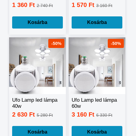
7W
1 360 Ft
1 570 Ft
2 740 Ft
3 160 Ft
Kosárba
Kosárba
-50%
-50%
Ufo Lamp led lámpa
Ufo Lamp led lámpa
40w
60w
2 630 Ft
3 160 Ft
5 280 Ft
6 330 Ft
Kosárba
Kosárba