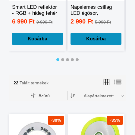
Smart LED reflektor
Napelemes csillag
Ok
- RGB + hideg fehér
LED égősor,
sz
+ meleg fehér, okos
fényfüzér
mo
6 990 Ft
2 990 Ft
3
9 990 Ft
5 990 Ft
telefonnal
tá
vezérelhető -60W
mé
Kosárba
Kosárba
22
Talált termékek
Szűrő
Alapértelmezett
-30%
-35%