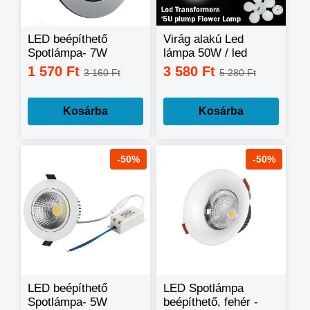
LED beépíthető
Virág alakú Led
Spotlámpa- 7W
lámpa 50W / led
transformers 5u
1 570 Ft
3 580 Ft
3 160 Ft
5 280 Ft
plum flower lamp /
Kosárba
Kosárba
-50%
-50%
LED beépíthető
LED Spotlámpa
Spotlámpa- 5W
beépíthető, fehér -