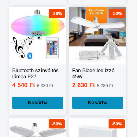
-28%
-50%
Bluetooth színváltós
Fan Blade led izzó
lámpa E27
45W
foglalattal,
4 540 Ft
2 630 Ft
6 330 Ft
5 280 Ft
távirányítóval,
kihangosítás
funkcióval
Kosárba
Kosárba
-50%
-50%