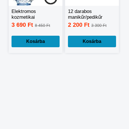
Elektromos
12 darabos
kozmetikai
manikűr/pedikűr
sarokreszelő
készlet / dekoratív
3 690 Ft
2 200 Ft
8 450 Ft
3 300 Ft
beépített
dobozban
akkumulátorral
Kosárba
Kosárba