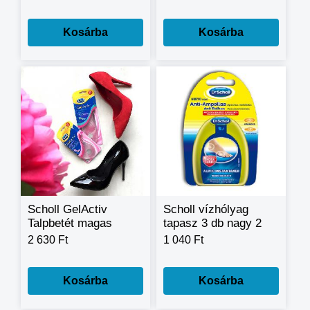
Kosárba
Kosárba
Scholl GelActiv
Scholl vízhólyag
Talpbetét magas
tapasz 3 db nagy 2
sarkú cipőkhöz
db kicsi
2 630 Ft
1 040 Ft
Kosárba
Kosárba