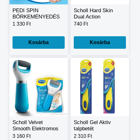
PEDI SPIN
Scholl Hard Skin
BŐRKEMÉNYEDÉS
Dual Action
ELTÁVOLÍTÓ
lábreszelő
1 330 Ft
740 Ft
Kosárba
Kosárba
Scholl Velvet
Scholl Gel Aktiv
Smooth Elektromos
talpbetét
Taplreszelő
3 160 Ft
2 310 Ft