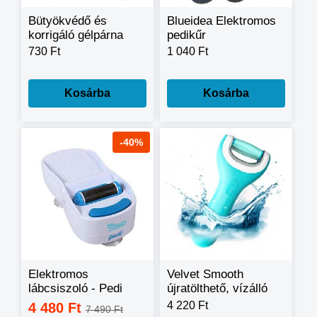
Bütyökvédő és
Blueidea Elektromos
korrigáló gélpárna
pedikűr
Lábujj elválasztó (
730 Ft
1 040 Ft
Footmate) - 2db /
csomag - 7107 -
Kosárba
Kosárba
-40%
Elektromos
Velvet Smooth
lábcsiszoló - Pedi
újratölthető, vízálló
Step
elektromos
4 220 Ft
4 480 Ft
7 490 Ft
talpreszelő