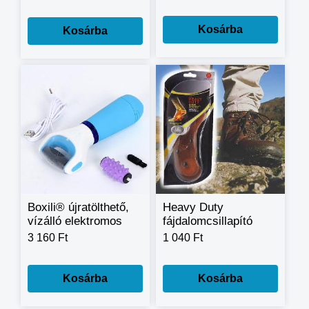
Kosárba
Kosárba
Boxili® újratölthető,
Heavy Duty
vízálló elektromos
fájdalomcsillapító
talpreszelő lábápoló
talpbetét
3 160 Ft
1 040 Ft
Kosárba
Kosárba