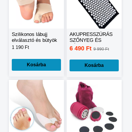
Szilikonos lábujj
AKUPRESSZÚRÁS
elválasztó és bütyök
SZŐNYEG ÉS
korrektor
PÁRNA
1 190 Ft
6 490 Ft
9 990 Ft
Kosárba
Kosárba