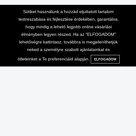
Sütiket használunk a hozzád eljuttatott tartalom
testreszabása és fejlesztése érdekében, garantálva,
hogy mindig a lehető legjobb online vásárlási
Lépj velünk kapcsolatba
Vásárlási információk
élményben legyen részed. Ha az "ELFOGADOM"
lehetőségre kattintasz, továbbra is megjeleníthetjük
Telefonos ügyfélszolgálat 10-
Adatvédelem
neked a személyre szabott ajánlatainkat és
16 óráig
Általános Szerződési
ötleteinket a Te preferenciáid alapján.
ELFOGADOM
Menü
Kategóriák
Keresés
Kosár
+36-70-666-2000
Feltételek
ÁSZF, ADATVÉDELEM
info@extrembazar.hu
Használati feltételek
Szállítási költségek
GYIK
Garancia
Egyéb
Saját fiók
Rólunk
Kosár