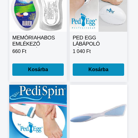
MEMÓRIAHABOS
PED EGG
EMLÉKEZŐ
LÁBÁPOLÓ
TALPBETÉT /
KÉSZLET
660 Ft
1 040 Ft
MEMORY FOAM
INSOLES /
Kosárba
Kosárba