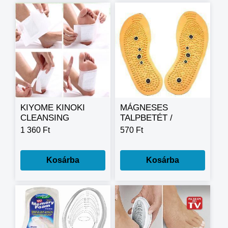
KIYOME KINOKI
MÁGNESES
CLEANSING
TALPBETÉT /
DETOX FOOT PADS
MAGNETIC
1 360 Ft
570 Ft
méregtelenítő
INSOLES /
lábtapasz szett 5pár
Kosárba
Kosárba