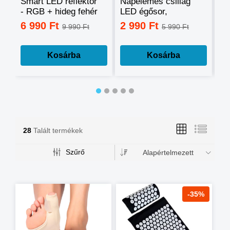
Smart LED reflektor
Napelemes csillag
Ok
- RGB + hideg fehér
LED égősor,
sz
+ meleg fehér, okos
fényfüzér
mo
6 990 Ft
2 990 Ft
3
9 990 Ft
5 990 Ft
telefonnal
tá
vezérelhető -60W
mé
Kosárba
Kosárba
28
Talált termékek
Szűrő
Alapértelmezett
-35%