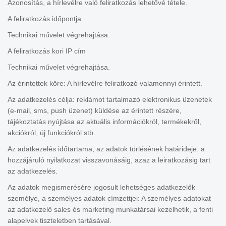
Azonosítás, a hírlevélre való feliratkozás lehetővé tétele.
A feliratkozás időpontja
Technikai művelet végrehajtása.
A feliratkozás kori IP cím
Technikai művelet végrehajtása.
Az érintettek köre: A hírlevélre feliratkozó valamennyi érintett.
Az adatkezelés célja: reklámot tartalmazó elektronikus üzenetek
(e-mail, sms, push üzenet) küldése az érintett részére,
tájékoztatás nyújtása az aktuális információkról, termékekről,
akciókról, új funkciókról stb.
Az adatkezelés időtartama, az adatok törlésének határideje: a
hozzájáruló nyilatkozat visszavonásáig, azaz a leiratkozásig tart
az adatkezelés.
Az adatok megismerésére jogosult lehetséges adatkezelők
személye, a személyes adatok címzettjei: A személyes adatokat
az adatkezelő sales és marketing munkatársai kezelhetik, a fenti
alapelvek tiszteletben tartásával.