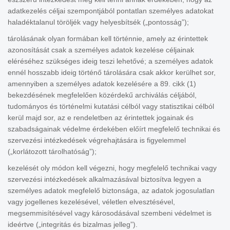
adatkezelés céljai szempontjából pontatlan személyes adatokat
haladéktalanul töröljék vagy helyesbítsék („pontosság”);
tárolásának olyan formában kell történnie, amely az érintettek
azonosítását csak a személyes adatok kezelése céljainak
eléréséhez szükséges ideig teszi lehetővé; a személyes adatok
ennél hosszabb ideig történő tárolására csak akkor kerülhet sor,
amennyiben a személyes adatok kezelésére a 89. cikk (1)
bekezdésének megfelelően közérdekű archiválás céljából,
tudományos és történelmi kutatási célból vagy statisztikai célból
kerül majd sor, az e rendeletben az érintettek jogainak és
szabadságainak védelme érdekében előírt megfelelő technikai és
szervezési intézkedések végrehajtására is figyelemmel
(„korlátozott tárolhatóság”);
kezelését oly módon kell végezni, hogy megfelelő technikai vagy
szervezési intézkedések alkalmazásával biztosítva legyen a
személyes adatok megfelelő biztonsága, az adatok jogosulatlan
vagy jogellenes kezelésével, véletlen elvesztésével,
megsemmisítésével vagy károsodásával szembeni védelmet is
ideértve („integritás és bizalmas jelleg”).