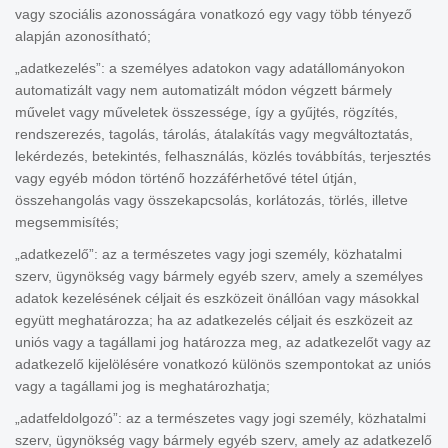
vagy szociális azonosságára vonatkozó egy vagy több tényező
alapján azonosítható;
„adatkezelés”: a személyes adatokon vagy adatállományokon
automatizált vagy nem automatizált módon végzett bármely
művelet vagy műveletek összessége, így a gyűjtés, rögzítés,
rendszerezés, tagolás, tárolás, átalakítás vagy megváltoztatás,
lekérdezés, betekintés, felhasználás, közlés továbbítás, terjesztés
vagy egyéb módon történő hozzáférhetővé tétel útján,
összehangolás vagy összekapcsolás, korlátozás, törlés, illetve
megsemmisítés;
„adatkezelő”: az a természetes vagy jogi személy, közhatalmi
szerv, ügynökség vagy bármely egyéb szerv, amely a személyes
adatok kezelésének céljait és eszközeit önállóan vagy másokkal
együtt meghatározza; ha az adatkezelés céljait és eszközeit az
uniós vagy a tagállami jog határozza meg, az adatkezelőt vagy az
adatkezelő kijelölésére vonatkozó különös szempontokat az uniós
vagy a tagállami jog is meghatározhatja;
„adatfeldolgozó”: az a természetes vagy jogi személy, közhatalmi
szerv, ügynökség vagy bármely egyéb szerv, amely az adatkezelő