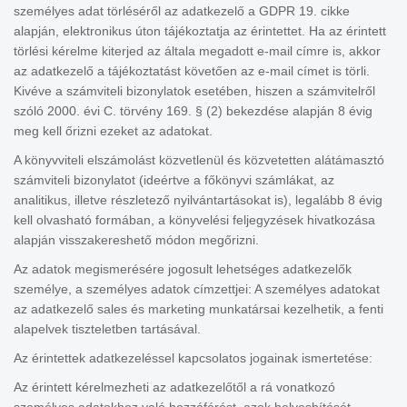
személyes adat törléséről az adatkezelő a GDPR 19. cikke
alapján, elektronikus úton tájékoztatja az érintettet. Ha az érintett
törlési kérelme kiterjed az általa megadott e-mail címre is, akkor
az adatkezelő a tájékoztatást követően az e-mail címet is törli.
Kivéve a számviteli bizonylatok esetében, hiszen a számvitelről
szóló 2000. évi C. törvény 169. § (2) bekezdése alapján 8 évig
meg kell őrizni ezeket az adatokat.
A könyvviteli elszámolást közvetlenül és közvetetten alátámasztó
számviteli bizonylatot (ideértve a főkönyvi számlákat, az
analitikus, illetve részletező nyilvántartásokat is), legalább 8 évig
kell olvasható formában, a könyvelési feljegyzések hivatkozása
alapján visszakereshető módon megőrizni.
Az adatok megismerésére jogosult lehetséges adatkezelők
személye, a személyes adatok címzettjei: A személyes adatokat
az adatkezelő sales és marketing munkatársai kezelhetik, a fenti
alapelvek tiszteletben tartásával.
Az érintettek adatkezeléssel kapcsolatos jogainak ismertetése:
Az érintett kérelmezheti az adatkezelőtől a rá vonatkozó