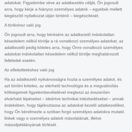
adatokat. Figyelembe véve az adatkezelés célját, Ön jogosult
arra, hogy kérje a hiányos személyes adatok – egyebek mellett
kiegészítő nyilatkozat útján történő – kiegészítését.
A törléshez való jog
Ön jogosult arra, hogy kérésére az adatkezelő indokolatlan
késedelem nélkül törölje a rá vonatkozó személyes adatokat, az
adatkezelő pedig köteles arra, hogy Önre vonatkozó személyes
adatokat indokolatlan késedelem nélkül törölje meghatározott
feltételek esetén.
Az elfeledtetéshez való jog
Ha az adatkezelő nyilvánosságra hozta a személyes adatot, és
azt törölni köteles, az elérhető technológia és a megvalósítás
költségeinek figyelembevételével megteszi az ésszerűen
elvárható lépéseket – ideértve technikai intézkedéseket – annak
érdekében, hogy tájékoztassa az adatokat kezelő adatkezelőket,
hogy Ön kérelmezte a szóban forgó személyes adatokra mutató
linkek vagy e személyes adatok másolatának, illetve
másodpéldányának törlését.