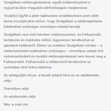
Szolgáltató reklámajánlataival, egyéb küldeményeivel a
regisztrációkor megadott elérhetőségein megkeresse.
Továbbá Ügyfél a jelen tájékoztató rendelkezéseit szem előtt
tartva hozzájárulhat ahhoz, hogy Szolgáltató a reklámajánlatok
küldéséhez szükséges személyes adatait kezelje.
Szolgáltató nem küld kéretlen reklámüzenetet, és Felhasználó
korlátozás és indokolás nélkül, ingyenesen leiratkozhat az
ajánlatok küldéséről. Ebben az esetben Szolgáltató minden – a
reklámüzenetek küldéséhez szükséges – személyes adatát törli
nyilvántartásából és további reklámajánlataival nem keresi meg a
Felhasználót. Felhasználó a reklámokról leiratkozhat az
üzenetben lévő linkre kattintva.
Az adatgyűjtés ténye, a kezelt adatok köre és az adatkezelés
célja:
Személyes adat
Az adatkezelés célja
Név, e-mail cím.