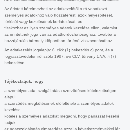
Az érintett kérelmezheti az adatkezelőtől a rá vonatkozó
személyes adatokhoz való hozzáférést, azok helyesbítését,
törlését vagy kezelésének korlátozását, és
tiltakozhat az ilyen személyes adatok kezelése ellen, valamint
az érintettnek joga van az adathordozhatósághoz, továbbá a
hozzájárulás bármely időpontban történő visszavonásához.
Az adatkezelés jogalapja: 6. cikk (1) bekezdés c) pont, és a
fogyasztóvédelemről szóló 1997. évi CLV. törvény 17/A. § (7)
bekezdése.
Tájékoztatjuk, hogy
a személyes adat szolgáltatása szerződéses kötelezettségen
alapul.
a szerződés megkötésének előfeltétele a személyes adatok
kezelése.
köteles a személyes adatokat megadni, hogy panaszát kezelni
tudjuk.
az adatszolgáltatás elmaradása azzal a következményekkel jár,