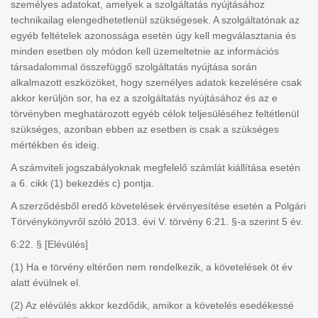
személyes adatokat, amelyek a szolgáltatás nyújtásához
technikailag elengedhetetlenül szükségesek. A szolgáltatónak az
egyéb feltételek azonossága esetén úgy kell megválasztania és
minden esetben oly módon kell üzemeltetnie az információs
társadalommal összefüggő szolgáltatás nyújtása során
alkalmazott eszközöket, hogy személyes adatok kezelésére csak
akkor kerüljön sor, ha ez a szolgáltatás nyújtásához és az e
törvényben meghatározott egyéb célok teljesüléséhez feltétlenül
szükséges, azonban ebben az esetben is csak a szükséges
mértékben és ideig.
A számviteli jogszabályoknak megfelelő számlát kiállítása esetén
a 6. cikk (1) bekezdés c) pontja.
A szerződésből eredő követelések érvényesítése esetén a Polgári
Törvénykönyvről szóló 2013. évi V. törvény 6:21. §-a szerint 5 év.
6:22. § [Elévülés]
(1) Ha e törvény eltérően nem rendelkezik, a követelések öt év
alatt évülnek el.
(2) Az elévülés akkor kezdődik, amikor a követelés esedékessé