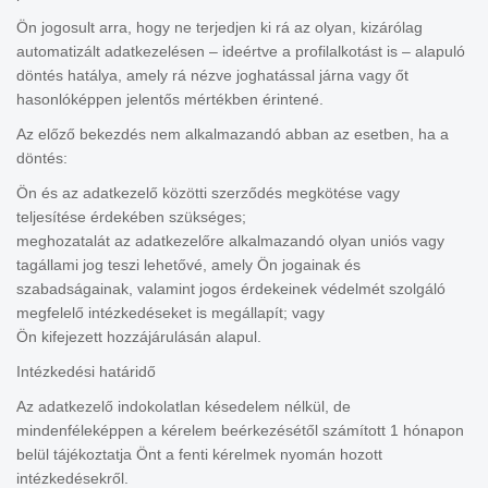
Ön jogosult arra, hogy ne terjedjen ki rá az olyan, kizárólag
automatizált adatkezelésen – ideértve a profilalkotást is – alapuló
döntés hatálya, amely rá nézve joghatással járna vagy őt
hasonlóképpen jelentős mértékben érintené.
Az előző bekezdés nem alkalmazandó abban az esetben, ha a
döntés:
Ön és az adatkezelő közötti szerződés megkötése vagy
teljesítése érdekében szükséges;
meghozatalát az adatkezelőre alkalmazandó olyan uniós vagy
tagállami jog teszi lehetővé, amely Ön jogainak és
szabadságainak, valamint jogos érdekeinek védelmét szolgáló
megfelelő intézkedéseket is megállapít; vagy
Ön kifejezett hozzájárulásán alapul.
Intézkedési határidő
Az adatkezelő indokolatlan késedelem nélkül, de
mindenféleképpen a kérelem beérkezésétől számított 1 hónapon
belül tájékoztatja Önt a fenti kérelmek nyomán hozott
intézkedésekről.