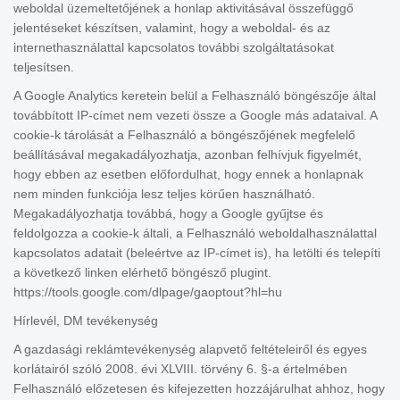
weboldal üzemeltetőjének a honlap aktivitásával összefüggő
jelentéseket készítsen, valamint, hogy a weboldal- és az
internethasználattal kapcsolatos további szolgáltatásokat
teljesítsen.
A Google Analytics keretein belül a Felhasználó böngészője által
továbbított IP-címet nem vezeti össze a Google más adataival. A
cookie-k tárolását a Felhasználó a böngészőjének megfelelő
beállításával megakadályozhatja, azonban felhívjuk figyelmét,
hogy ebben az esetben előfordulhat, hogy ennek a honlapnak
nem minden funkciója lesz teljes körűen használható.
Megakadályozhatja továbbá, hogy a Google gyűjtse és
feldolgozza a cookie-k általi, a Felhasználó weboldalhasználattal
kapcsolatos adatait (beleértve az IP-címet is), ha letölti és telepíti
a következő linken elérhető böngésző plugint.
https://tools.google.com/dlpage/gaoptout?hl=hu
Hírlevél, DM tevékenység
A gazdasági reklámtevékenység alapvető feltételeiről és egyes
korlátairól szóló 2008. évi XLVIII. törvény 6. §-a értelmében
Felhasználó előzetesen és kifejezetten hozzájárulhat ahhoz, hogy