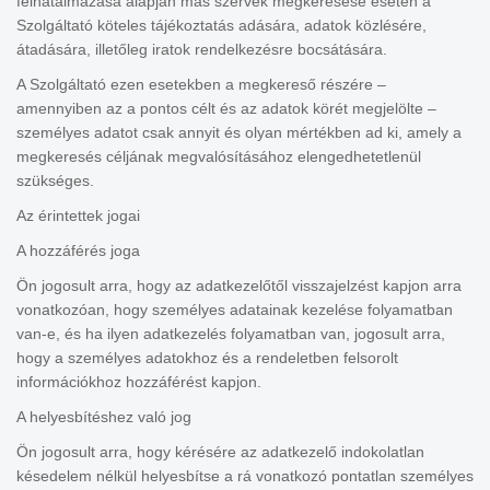
felhatalmazása alapján más szervek megkeresése esetén a
Szolgáltató köteles tájékoztatás adására, adatok közlésére,
átadására, illetőleg iratok rendelkezésre bocsátására.
A Szolgáltató ezen esetekben a megkereső részére –
amennyiben az a pontos célt és az adatok körét megjelölte –
személyes adatot csak annyit és olyan mértékben ad ki, amely a
megkeresés céljának megvalósításához elengedhetetlenül
szükséges.
Az érintettek jogai
A hozzáférés joga
Ön jogosult arra, hogy az adatkezelőtől visszajelzést kapjon arra
vonatkozóan, hogy személyes adatainak kezelése folyamatban
van-e, és ha ilyen adatkezelés folyamatban van, jogosult arra,
hogy a személyes adatokhoz és a rendeletben felsorolt
információkhoz hozzáférést kapjon.
A helyesbítéshez való jog
Ön jogosult arra, hogy kérésére az adatkezelő indokolatlan
késedelem nélkül helyesbítse a rá vonatkozó pontatlan személyes