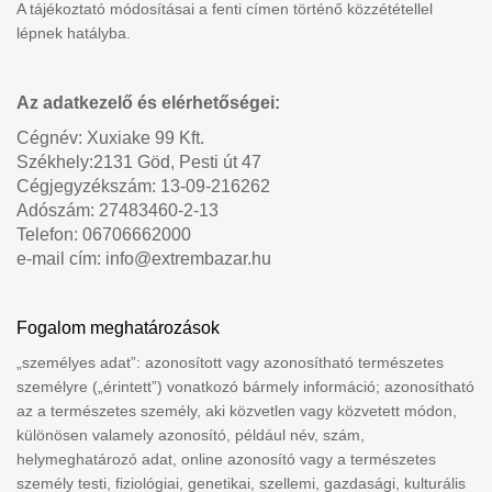
A tájékoztató módosításai a fenti címen történő közzététellel
lépnek hatályba.
Az adatkezelő és elérhetőségei:
Cégnév: Xuxiake 99 Kft.
Székhely:2131 Göd, Pesti út 47
Cégjegyzékszám: 13-09-216262
Adószám: 27483460-2-13
Telefon: 06706662000
e-mail cím: info@extrembazar.hu
Fogalom meghatározások
„személyes adat”: azonosított vagy azonosítható természetes
személyre („érintett”) vonatkozó bármely információ; azonosítható
az a természetes személy, aki közvetlen vagy közvetett módon,
különösen valamely azonosító, például név, szám,
helymeghatározó adat, online azonosító vagy a természetes
személy testi, fiziológiai, genetikai, szellemi, gazdasági, kulturális