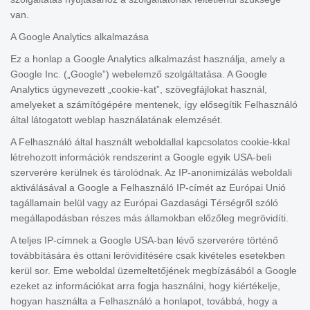
van.
A Google Analytics alkalmazása
Ez a honlap a Google Analytics alkalmazást használja, amely a
Google Inc. („Google”) webelemző szolgáltatása. A Google
Analytics úgynevezett „cookie-kat”, szövegfájlokat használ,
amelyeket a számítógépére mentenek, így elősegítik Felhasználó
által látogatott weblap használatának elemzését.
A Felhasználó által használt weboldallal kapcsolatos cookie-kkal
létrehozott információk rendszerint a Google egyik USA-beli
szerverére kerülnek és tárolódnak. Az IP-anonimizálás weboldali
aktiválásával a Google a Felhasználó IP-címét az Európai Unió
tagállamain belül vagy az Európai Gazdasági Térségről szóló
megállapodásban részes más államokban előzőleg megrövidíti.
A teljes IP-címnek a Google USA-ban lévő szerverére történő
továbbítására és ottani lerövidítésére csak kivételes esetekben
kerül sor. Eme weboldal üzemeltetőjének megbízásából a Google
ezeket az információkat arra fogja használni, hogy kiértékelje,
hogyan használta a Felhasználó a honlapot, továbbá, hogy a