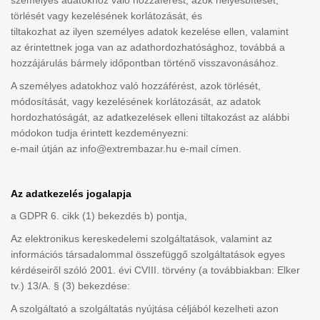
személyes adatokhoz való hozzáférést, azok helyesbítését,
törlését vagy kezelésének korlátozását, és
tiltakozhat az ilyen személyes adatok kezelése ellen, valamint
az érintettnek joga van az adathordozhatósághoz, továbbá a
hozzájárulás bármely időpontban történő visszavonásához.
A személyes adatokhoz való hozzáférést, azok törlését,
módosítását, vagy kezelésének korlátozását, az adatok
hordozhatóságát, az adatkezelések elleni tiltakozást az alábbi
módokon tudja érintett kezdeményezni:
e-mail útján az info@extrembazar.hu e-mail címen.
Az adatkezelés jogalapja
a GDPR 6. cikk (1) bekezdés b) pontja,
Az elektronikus kereskedelemi szolgáltatások, valamint az
információs társadalommal összefüggő szolgáltatások egyes
kérdéseiről szóló 2001. évi CVIII. törvény (a továbbiakban: Elker
tv.) 13/A. § (3) bekezdése:
A szolgáltató a szolgáltatás nyújtása céljából kezelheti azon