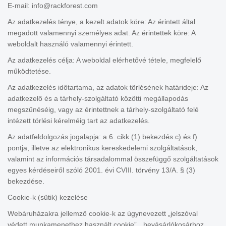
E-mail: info@rackforest.com
Az adatkezelés ténye, a kezelt adatok köre: Az érintett által
megadott valamennyi személyes adat. Az érintettek köre: A
weboldalt használó valamennyi érintett.
Az adatkezelés célja: A weboldal elérhetővé tétele, megfelelő
működtetése.
Az adatkezelés időtartama, az adatok törlésének határideje: Az
adatkezelő és a tárhely-szolgáltató közötti megállapodás
megszűnéséig, vagy az érintettnek a tárhely-szolgáltató felé
intézett törlési kérelméig tart az adatkezelés.
Az adatfeldolgozás jogalapja: a 6. cikk (1) bekezdés c) és f)
pontja, illetve az elektronikus kereskedelemi szolgáltatások,
valamint az információs társadalommal összefüggő szolgáltatások
egyes kérdéseiről szóló 2001. évi CVIII. törvény 13/A. § (3)
bekezdése.
Cookie-k (sütik) kezelése
Webáruházakra jellemző cookie-k az úgynevezett „jelszóval
védett munkamenethez használt cookie”, „bevásárlókosárhoz