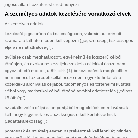
jogosulatlan hozzáférést eredményezi.
A személyes adatok kezelésére vonatkozó elvek
A személyes adatok:
kezelését jogszerűen és tisztességesen, valamint az érintett
számára átlátható módon kell végezni („jogszerűség, tisztességes
eljárás és átláthatóság”);
gyűjtése csak meghatározott, egyértelmű és jogszerű célból
történjen, és azokat ne kezeljék ezekkel a célokkal össze nem
egyeztethető módon; a 89. cikk (1) bekezdésének megfelelően
nem minősül az eredeti céllal össze nem egyeztethetőnek a
közérdekű archiválás céljából, tudományos és történelmi kutatási
célból vagy statisztikai célból történő további adatkezelés („célhoz
kötöttség”);
az adatkezelés céljai szempontjából megfelelőek és relevánsak
kell, hogy legyenek, és a szükségesre kell korlátozódniuk
(„adattakarékosság”);
pontosnak és szükség esetén naprakésznek kell lenniük; minden
észszerű intézkedést meg kell tenni annak érdekében, hogy az