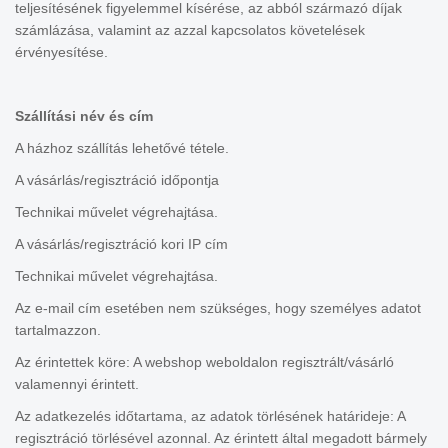
teljesítésének figyelemmel kísérése, az abból származó díjak
számlázása, valamint az azzal kapcsolatos követelések
érvényesítése.
Szállítási név és cím
A házhoz szállítás lehetővé tétele.
A vásárlás/regisztráció időpontja
Technikai művelet végrehajtása.
A vásárlás/regisztráció kori IP cím
Technikai művelet végrehajtása.
Az e-mail cím esetében nem szükséges, hogy személyes adatot
tartalmazzon.
Az érintettek köre: A webshop weboldalon regisztrált/vásárló
valamennyi érintett.
Az adatkezelés időtartama, az adatok törlésének határideje: A
regisztráció törlésével azonnal. Az érintett által megadott bármely