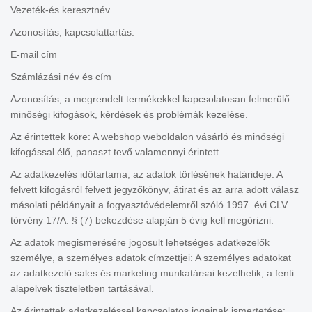
Vezeték-és keresztnév
Azonosítás, kapcsolattartás.
E-mail cím
Számlázási név és cím
Azonosítás, a megrendelt termékekkel kapcsolatosan felmerülő
minőségi kifogások, kérdések és problémák kezelése.
Az érintettek köre: A webshop weboldalon vásárló és minőségi
kifogással élő, panaszt tevő valamennyi érintett.
Az adatkezelés időtartama, az adatok törlésének határideje: A
felvett kifogásról felvett jegyzőkönyv, átirat és az arra adott válasz
másolati példányait a fogyasztóvédelemről szóló 1997. évi CLV.
törvény 17/A. § (7) bekezdése alapján 5 évig kell megőrizni.
Az adatok megismerésére jogosult lehetséges adatkezelők
személye, a személyes adatok címzettjei: A személyes adatokat
az adatkezelő sales és marketing munkatársai kezelhetik, a fenti
alapelvek tiszteletben tartásával.
Az érintettek adatkezeléssel kapcsolatos jogainak ismertetése: