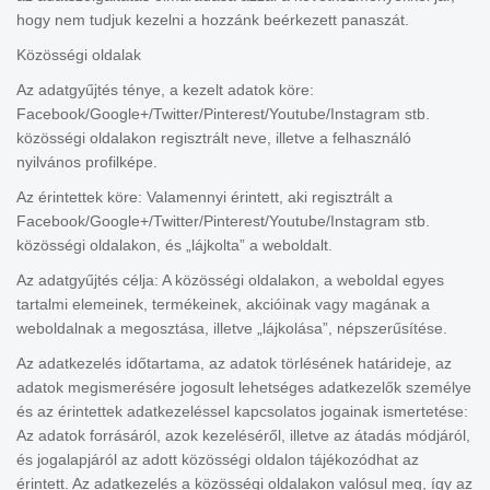
hogy nem tudjuk kezelni a hozzánk beérkezett panaszát.
Közösségi oldalak
Az adatgyűjtés ténye, a kezelt adatok köre:
Facebook/Google+/Twitter/Pinterest/Youtube/Instagram stb.
közösségi oldalakon regisztrált neve, illetve a felhasználó
nyilvános profilképe.
Az érintettek köre: Valamennyi érintett, aki regisztrált a
Facebook/Google+/Twitter/Pinterest/Youtube/Instagram stb.
közösségi oldalakon, és „lájkolta” a weboldalt.
Az adatgyűjtés célja: A közösségi oldalakon, a weboldal egyes
tartalmi elemeinek, termékeinek, akcióinak vagy magának a
weboldalnak a megosztása, illetve „lájkolása”, népszerűsítése.
Az adatkezelés időtartama, az adatok törlésének határideje, az
adatok megismerésére jogosult lehetséges adatkezelők személye
és az érintettek adatkezeléssel kapcsolatos jogainak ismertetése:
Az adatok forrásáról, azok kezeléséről, illetve az átadás módjáról,
és jogalapjáról az adott közösségi oldalon tájékozódhat az
érintett. Az adatkezelés a közösségi oldalakon valósul meg, így az