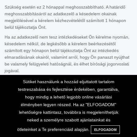
Szükség esetén ez 2 hónappal meghosszabbítható. A határidő
meghosszabbításáról az adatkezelő a késedelem okainak
megjelölésével a kérelem kézhezvételétől számított 1 hónapon
belül tájékoztatja Önt.
Ha az adatkezelő nem tesz intézkedéseket Ön kérelme nyomán,
késedelem nélkül, de legkésőbb a kérelem beérkezésétől
számított egy hónapon belül tájékoztatja Önt az intézkedés
elmaradásának okairól, valamint arról, hogy Ön panaszt nyújthat
be valamely felügyeleti hatóságnál, és élhet bírósági jogorvoslati
jogával.
Az adatkezelés biztonsága
Sütiket használunk a hozzád eljuttatott tartalom
testreszabása és fejlesztése érdekében, garantálva,
Az adatkezelő és az adatfeldolgozó a tudomány és technológia
állása és a megvalósítás költségei, továbbá az adatkezelés
hogy mindig a lehető legjobb online vásárlási
jellege, hatóköre, körülményei és céljai, valamint a természetes
élményben legyen részed. Ha az "ELFOGADOM"
személyek jogaira és szabadságaira jelentett, változó
lehetőségre kattintasz, továbbra is megjeleníthetjük
valószínűségű és súlyosságú kockázat figyelembevételével
neked a személyre szabott ajánlatainkat és
megfelelő technikai és szervezési intézkedéseket hajt végre
ötleteinket a Te preferenciáid alapján.
ELFOGADOM
annak érdekében, hogy a kockázat mértékének megfelelő szintű
Menü
Kategóriák
Keresés
Kosár