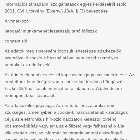
információs társadalmi szolgáltatások egyes kérdéseiről szóló
2001. CVIII. törvény (Elkertv.) 13/A. § (3) bekezdése
A vonatkozó
látogatói munkamenet lezárásáig tartó időszak
connect.sid
Az adatok megismerésére jogosult lehetséges adatkezelők
személye: A cookie-k használatával nem kezel személyes
adatokat az adatkezelő.
Az érintettek adatkezeléssel kapcsolatos jogainak ismertetése: Az
érintettnek lehetőségük van a cookie-kat törölni a böngészők
Eszközök/Beállítások menüjében általában az Adatvédelem
menüpont beállításai alatt.
Az adatkezelés jogalapja: Az érintettől hozzájárulás nem
szükséges, amennyiben a cookie-k használatának kizárólagos
célja az elektronikus hírközlő hálózaton keresztül történő
közléstovábbítás vagy arra az előfizető vagy felhasználó által
kifejezetten kért, az információs társadalommal összefüggő
szolgáltatás nyújtásához a szolgáltatónak feltétlenül szüksége