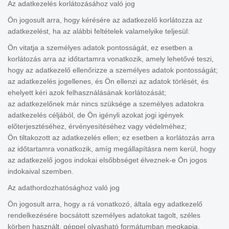
Az adatkezelés korlátozásához való jog
Ön jogosult arra, hogy kérésére az adatkezelő korlátozza az
adatkezelést, ha az alábbi feltételek valamelyike teljesül:
Ön vitatja a személyes adatok pontosságát, ez esetben a
korlátozás arra az időtartamra vonatkozik, amely lehetővé teszi,
hogy az adatkezelő ellenőrizze a személyes adatok pontosságát;
az adatkezelés jogellenes, és Ön ellenzi az adatok törlését, és
ehelyett kéri azok felhasználásának korlátozását;
az adatkezelőnek már nincs szüksége a személyes adatokra
adatkezelés céljából, de Ön igényli azokat jogi igények
előterjesztéséhez, érvényesítéséhez vagy védelméhez;
Ön tiltakozott az adatkezelés ellen; ez esetben a korlátozás arra
az időtartamra vonatkozik, amíg megállapításra nem kerül, hogy
az adatkezelő jogos indokai elsőbbséget élveznek-e Ön jogos
indokaival szemben.
Az adathordozhatósághoz való jog
Ön jogosult arra, hogy a rá vonatkozó, általa egy adatkezelő
rendelkezésére bocsátott személyes adatokat tagolt, széles
körben használt, géppel olvasható formátumban megkapja,