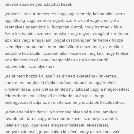
nevében személyes adatokat kezel;
„címzett”: az a természetes vagy jogi személy, közhatalmi szerv,
ügynökség vagy bármely egyéb szerv, akivel vagy amellyel a
személyes adatot közlik, függetlenül attól, hogy harmadik fél-e.
Azon közhatalmi szervek, amelyek egy egyedi vizsgálat keretében
az uniós vagy a tagállami joggal összhangban férhetnek hozzá
személyes adatokhoz, nem minősülnek címzettnek; az említett
adatok e közhatalmi szervek általi kezelése meg kell, hogy feleljen
az adatkezelés céljainak megfelelően az alkalmazandó
adatvédelmi szabályoknak;
„az érintett hozzájárulása”: az érintett akaratának önkéntes,
konkrét és megfelelő tájékoztatáson alapuló és egyértelmű
kinyilvánítása, amellyel az érintett nyilatkozat vagy a megerősítést
félreérthetetlenül kifejező cselekedet útján jelzi, hogy
beleegyezését adja az őt érintő személyes adatok kezeléséhez;
„adatvédelmi incidens”: a biztonság olyan sérülése, amely a
továbbított, tárolt vagy más módon kezelt személyes adatok
véletlen vagy jogellenes megsemmisítését, elvesztését,
megváltoztatását, jogosulatlan közlését vagy az azokhoz való