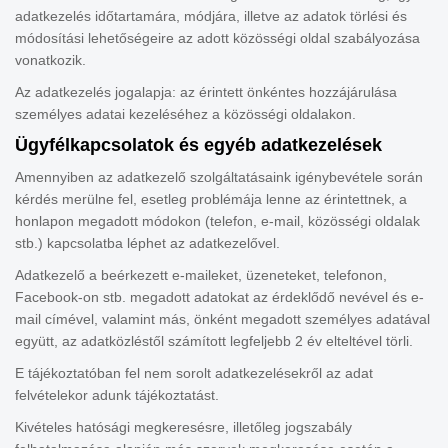
adatkezelés időtartamára, módjára, illetve az adatok törlési és
módosítási lehetőségeire az adott közösségi oldal szabályozása
vonatkozik.
Az adatkezelés jogalapja: az érintett önkéntes hozzájárulása
személyes adatai kezeléséhez a közösségi oldalakon.
Ügyfélkapcsolatok és egyéb adatkezelések
Amennyiben az adatkezelő szolgáltatásaink igénybevétele során
kérdés merülne fel, esetleg problémája lenne az érintettnek, a
honlapon megadott módokon (telefon, e-mail, közösségi oldalak
stb.) kapcsolatba léphet az adatkezelővel.
Adatkezelő a beérkezett e-maileket, üzeneteket, telefonon,
Facebook-on stb. megadott adatokat az érdeklődő nevével és e-
mail címével, valamint más, önként megadott személyes adatával
együtt, az adatközléstől számított legfeljebb 2 év elteltével törli.
E tájékoztatóban fel nem sorolt adatkezelésekről az adat
felvételekor adunk tájékoztatást.
Kivételes hatósági megkeresésre, illetőleg jogszabály