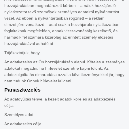
hozzájárulásban meghatározott körben – a náluk hozzájáruló
nyilatkozatot tevő személyek személyes adatairól nyilvántartást
vezet. Az ebben a nyilvántartásban rögzített – a reklám
címzettjére vonatkozó – adat csak a hozzájáruló nyilatkozatban
foglaltaknak megfelelően, annak visszavonásáig kezelhető, és
harmadik fél számára kizárólag az érintett személy előzetes
hozzájárulásával adható át.
Tájékoztatjuk, hogy
Az adatkezelés az Ön hozzájárulásán alapul. Köteles a személyes
adatokat megadni, ha hírlevelet szeretne kapni tőlünk. Az
adatszolgáltatás elmaradása azzal a következményekkel jár, hogy
nem tudunk Önnek hírlevelet küldeni.
Panaszkezelés
Az adatgyűjtés ténye, a kezelt adatok köre és az adatkezelés
célja:
Személyes adat
Az adatkezelés célja