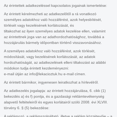
Az érintettek adatkezeléssel kapcsolatos jogainak ismertetése:
Az érintett kérelmezheti az adatkezelőtől a rá vonatkozó
személyes adatokhoz való hozzáférést, azok helyesbítését,
törlését vagy kezelésének korlátozását, és
tiltakozhat az ilyen személyes adatok kezelése ellen, valamint
az érintettnek joga van az adathordozhatósághoz, továbbá a
hozzájárulás bármely időpontban történő visszavonásához.
A személyes adatokhoz való hozzáférést, azok törlését,
módosítását, vagy kezelésének korlátozását, az adatok
hordozhatóságát, az adatkezelések elleni tiltakozást az alábbi
módokon tudja érintett kezdeményezni:
e-mail útján az info@lekacioztuk.hu e-mail címen.
Az érintett bármikor, ingyenesen leiratkozhat a hírlevélről.
Az adatkezelés jogalapja: az érintett hozzájárulása, 6. cikk (1)
bekezdés a) és f) pontja, és a gazdasági reklámtevékenység
alapvető feltételeiről és egyes korlátairól szóló 2008. évi XLVIII.
törvény 6. § (5) bekezdése:
A reklámozó, a reklámszolgáltató, illetve a reklám közzétevője – a