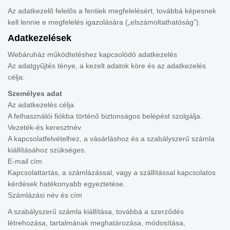
Az adatkezelő felelős a fentiek megfelelésért, továbbá képesnek
kell lennie e megfelelés igazolására („elszámoltathatóság”).
Adatkezelések
Webáruház működtetéshez kapcsolódó adatkezelés
Az adatgyűjtés ténye, a kezelt adatok köre és az adatkezelés
célja:
Személyes adat
Az adatkezelés célja
A felhasználói fiókba történő biztonságos belépést szolgálja.
Vezeték-és keresztnév
A kapcsolatfelvételhez, a vásárláshoz és a szabályszerű számla
kiállításához szükséges.
E-mail cím
Kapcsolattartás, a számlázással, vagy a szállítással kapcsolatos
kérdések hatékonyabb egyeztetése.
Számlázási név és cím
A szabályszerű számla kiállítása, továbbá a szerződés
létrehozása, tartalmának meghatározása, módosítása,