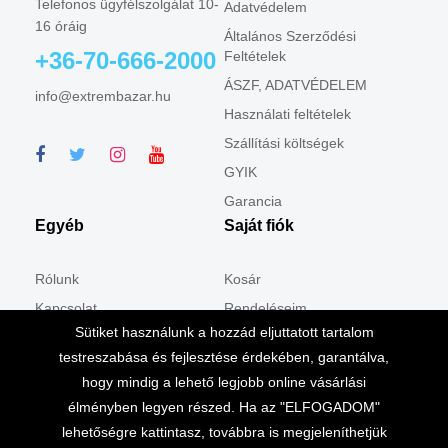
Telefonos ügyfélszolgálat 10-
Adatvédelem
16 óráig
Általános Szerződési
+36-70-666-2000
Feltételek
ÁSZF, ADATVÉDELEM
info@extrembazar.hu
Használati feltételek
Szállítási költségek
GYIK
Garancia
Egyéb
Saját fiók
Rólunk
Kosár
Kapcsolat
Rendeléseim
Sütiket használunk a hozzád eljuttatott tartalom
Csomagpontban
Shop
testreszabása és fejlesztése érdekében, garantálva,
Cookie tájékoztató
hogy mindig a lehető legjobb online vásárlási
élményben legyen részed. Ha az "ELFOGADOM"
lehetőségre kattintasz, továbbra is megjeleníthetjük