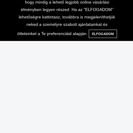
hogy mindig a lehető legjobb online vásárlási
élményben legyen részed. Ha az "ELFOGADOM"
lehetőségre kattintasz, továbbra is megjeleníthetjük
neked a személyre szabott ajánlatainkat és
ötleteinket a Te preferenciáid alapján.
ELFOGADOM
Menü
Kategóriák
Keresés
Kosár