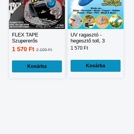
FLEX TAPE
UV ragasztó -
Szupererős
hegesztő toll, 3
ragasztószalag,Gumírozott
másodperces
1 570 Ft
1 570 Ft
2 100 Ft
vízálló szalag
LAZER BOND 3
SECOND
Kosárba
Kosárba