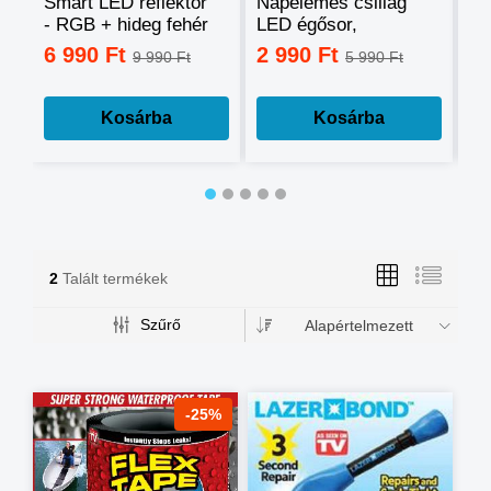
Smart LED reflektor
Napelemes csillag
Ok
- RGB + hideg fehér
LED égősor,
sz
+ meleg fehér, okos
fényfüzér
mo
6 990 Ft
2 990 Ft
3
9 990 Ft
5 990 Ft
telefonnal
tá
vezérelhető -60W
mé
Kosárba
Kosárba
2
Talált termékek
Szűrő
Alapértelmezett
-25%