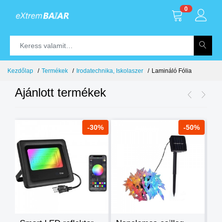
0
Kezdőlap
Termékek
Irodatechnika, Iskolaszer
Lamináló Fólia
Ajánlott termékek
8%
-30%
-50%