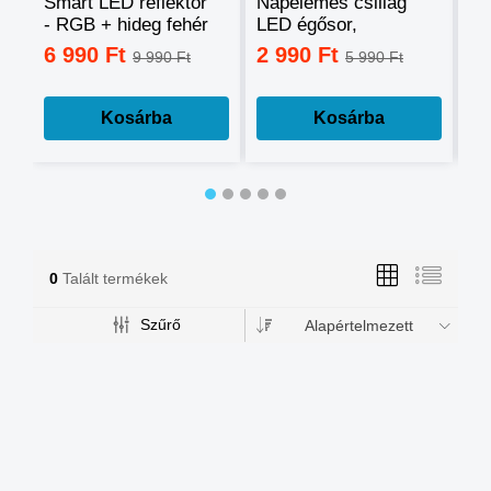
Smart LED reflektor
Napelemes csillag
Ok
- RGB + hideg fehér
LED égősor,
sz
+ meleg fehér, okos
fényfüzér
mo
6 990 Ft
2 990 Ft
3
9 990 Ft
5 990 Ft
telefonnal
tá
vezérelhető -60W
mé
Kosárba
Kosárba
0
Talált termékek
Szűrő
Alapértelmezett