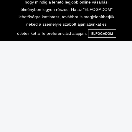
hogy mindig a lehető legjobb online vásárlási
élményben legyen részed. Ha az "ELFOGADOM"
lehetőségre kattintasz, továbbra is megjeleníthetjük
neked a személyre szabott ajánlatainkat és
ötleteinket a Te preferenciáid alapján.
ELFOGADOM
Menü
Kategóriák
Keresés
Kosár