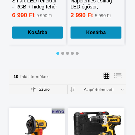
Smart LED reflektor
Napelemes csillag
Ok
- RGB + hideg fehér
LED égősor,
sz
+ meleg fehér, okos
fényfüzér
mo
6 990 Ft
2 990 Ft
3
9 990 Ft
5 990 Ft
telefonnal
tá
vezérelhető -60W
mé
Kosárba
Kosárba
10
Talált termékek
Szűrő
Alapértelmezett