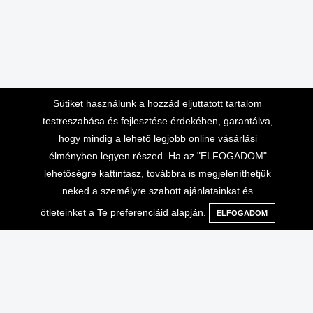
Sütiket használunk a hozzád eljuttatott tartalom
testreszabása és fejlesztése érdekében, garantálva,
hogy mindig a lehető legjobb online vásárlási
élményben legyen részed. Ha az "ELFOGADOM"
lehetőségre kattintasz, továbbra is megjeleníthetjük
neked a személyre szabott ajánlatainkat és
ötleteinket a Te preferenciáid alapján.
ELFOGADOM
Menü
Kategóriák
Keresés
Kosár