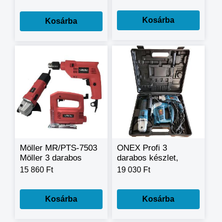
Kosárba
Kosárba
Möller MR/PTS-7503
ONEX Profi 3
Möller 3 darabos
darabos készlet,
barkácsgép készlet
ütvefúró +
15 860 Ft
19 030 Ft
sarokcsiszoló +
fűrész. OX-1086
Kosárba
Kosárba