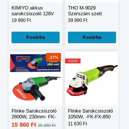
KIMIYO akkus
THO M-9029
sarokcsiszoló 128V
Szerszám szett
2 DB akkuval CH24-
(Sarokcsiszoló, ütve
19 990 Ft
39 990 Ft
47
csavarozó és fúró
csavarozó) 128V
lítium akkumulátoros
Kosárba
Kosárba
-37%
Flinke Sarokcsiszoló
Flinke Sarokcsiszoló
2800W, 230mm- FK-
1050W, -FK-FX-850
FX-2800 -
11 630 Ft
15 860 Ft
25 380 Ft