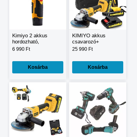
Kimiyo 2 akkus
KIMIYO akkus
hordozható,
csavarozó+
többfunkciós 12 V-os
Sarokcsiszoló 128V
6 990 Ft
25 990 Ft
sarokcsiszoló CH24-
2 akku CH24-48
46
Kosárba
Kosárba