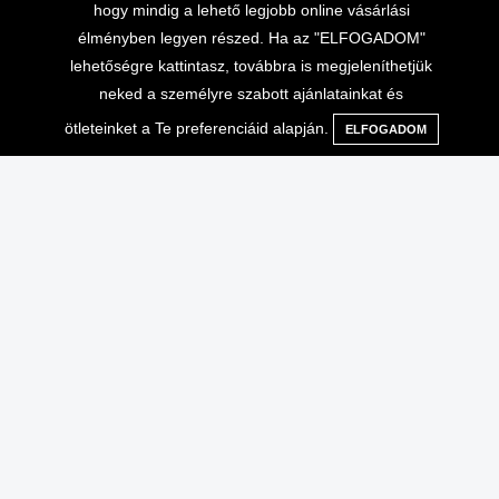
hogy mindig a lehető legjobb online vásárlási
élményben legyen részed. Ha az "ELFOGADOM"
lehetőségre kattintasz, továbbra is megjeleníthetjük
neked a személyre szabott ajánlatainkat és
ötleteinket a Te preferenciáid alapján.
ELFOGADOM
Menü
Kategóriák
Keresés
Kosár