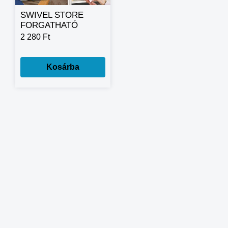
SWIVEL STORE
FORGATHATÓ
FŰSZERTARTÓ
2 280 Ft
Kosárba