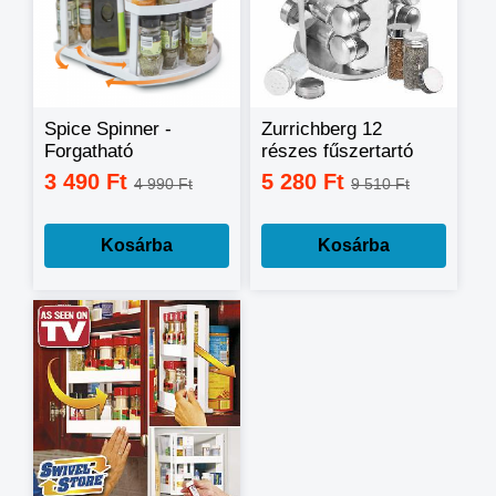
Spice Spinner -
Zurrichberg 12
Forgatható
részes fűszertartó
fűszertartó állvány,
készlet forgatható
3 490 Ft
5 280 Ft
4 990 Ft
9 510 Ft
40 db fűszernek
fém állvánnyal
Kosárba
Kosárba