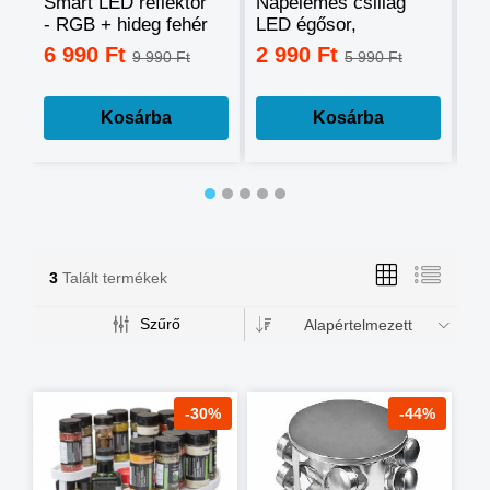
Smart LED reflektor
Napelemes csillag
Ok
- RGB + hideg fehér
LED égősor,
sz
+ meleg fehér, okos
fényfüzér
mo
6 990 Ft
2 990 Ft
3
9 990 Ft
5 990 Ft
telefonnal
tá
vezérelhető -60W
mé
Kosárba
Kosárba
3
Talált termékek
Szűrő
Alapértelmezett
-30%
-44%