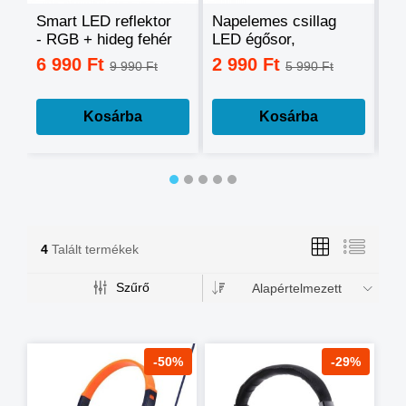
Smart LED reflektor
Napelemes csillag
Ok
- RGB + hideg fehér
LED égősor,
sz
+ meleg fehér, okos
fényfüzér
mo
6 990 Ft
2 990 Ft
3
9 990 Ft
5 990 Ft
telefonnal
tá
vezérelhető -60W
mé
Kosárba
Kosárba
4
Talált termékek
Szűrő
Alapértelmezett
-50%
-29%