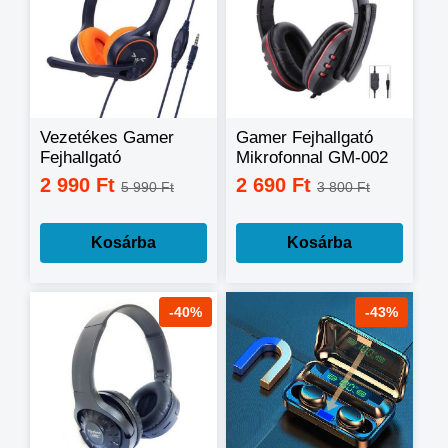
Vezetékes Gamer
Gamer Fejhallgató
Fejhallgató
Mikrofonnal GM-002
zajszűrővel SY-G30
2 990 Ft
2 690 Ft
5 990 Ft
3 800 Ft
Kosárba
Kosárba
-40%
-43%