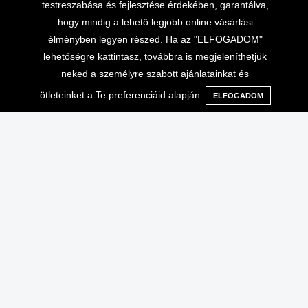
testreszabása és fejlesztése érdekében, garantálva,
hogy mindig a lehető legjobb online vásárlási
élményben legyen részed. Ha az "ELFOGADOM"
lehetőségre kattintasz, továbbra is megjeleníthetjük
neked a személyre szabott ajánlatainkat és
ötleteinket a Te preferenciáid alapján.
ELFOGADOM
Menü
Kategóriák
Keresés
Kosár