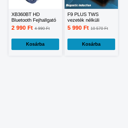
XB360BT HD
F9 PLUS TWS
Bluetooth Fejhallgató
vezeték nélküli
fülhallgató Bluetooth
2 990 Ft
5 990 Ft
4 990 Ft
10 570 Ft
5.0 és töltődoboz
Kosárba
Kosárba