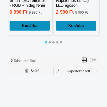
Smart LED reflektor
Napelemes csillag
Ok
- RGB + hideg fehér
LED égősor,
sz
+ meleg fehér, okos
fényfüzér
mo
6 990 Ft
2 990 Ft
3
9 990 Ft
5 990 Ft
telefonnal
tá
vezérelhető -60W
mé
Kosárba
Kosárba
0
Talált termékek
Szűrő
Alapértelmezett