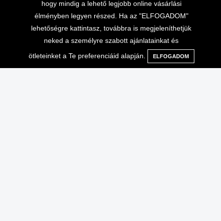
hogy mindig a lehető legjobb online vásárlási
élményben legyen részed. Ha az "ELFOGADOM"
lehetőségre kattintasz, továbbra is megjeleníthetjük
neked a személyre szabott ajánlatainkat és
ötleteinket a Te preferenciáid alapján.
ELFOGADOM
Menü
Kategóriák
Keresés
Kosár