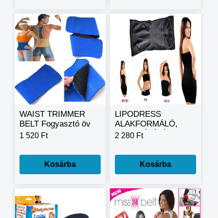
WAIST TRIMMER
LIPODRESS
BELT Fogyasztó öv
ALAKFORMÁLÓ,
KARCSÚSÍTÓ
1 520 Ft
2 280 Ft
RUHA A
Zökkenőmentes Test
Alakító Mágikus
Kosárba
Kosárba
ruha Utimate 3 in 1