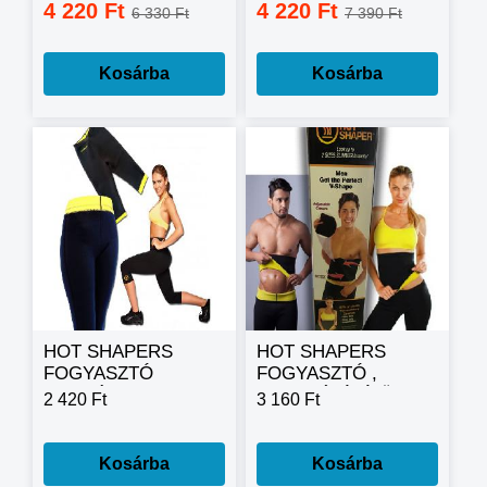
masszírozó
4 220 Ft
4 220 Ft
6 330 Ft
7 390 Ft
készülék
Kosárba
Kosárba
HOT SHAPERS
HOT SHAPERS
FOGYASZTÓ
FOGYASZTÓ ,
NADRÁG Intelligens
KARCSÚSÍTÓ ÖV
2 420 Ft
3 160 Ft
anyagból
Kosárba
Kosárba