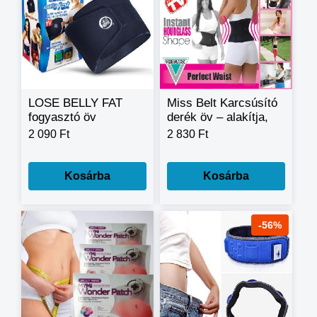
LOSE BELLY FAT
Miss Belt Karcsúsító
fogyasztó öv
derék öv – alakítja,
és karcsúbbá
2 090 Ft
2 830 Ft
varázsolja az
alkatot.
Kosárba
Kosárba
-56%