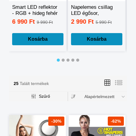
Smart LED reflektor
Napelemes csillag
Ok
- RGB + hideg fehér
LED égősor,
sz
+ meleg fehér, okos
fényfüzér
mo
6 990 Ft
2 990 Ft
3
9 990 Ft
5 990 Ft
telefonnal
tá
vezérelhető -60W
mé
Kosárba
Kosárba
25
Talált termékek
Szűrő
Alapértelmezett
-30%
-62%