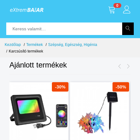
0
Kezdőlap
Termékek
Szépség, Egészség, Higénia
Karcsúsító termékek
Ajánlott termékek
8%
-30%
-50%