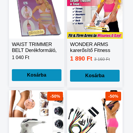
WAIST TRIMMER
WONDER ARMS
BELT Derékformáló,
karerősítő Fitness
hasszorító
edzőgép
1 040 Ft
1 890 Ft
3 160 Ft
fehérnemű
Kosárba
Kosárba
-50%
-50%