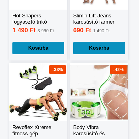
Hot Shapers
Slim'n Lift Jeans
fogyasztó trikó
karcsúsító farmer
szauna hatással
leggings
1 490 Ft
690 Ft
3 990 Ft
1 490 Ft
fogyásra és edzésre
Kosárba
Kosárba
-33%
-42%
Revoflex Xtreme
Body Vibra
fitness gép
karcsúsító és