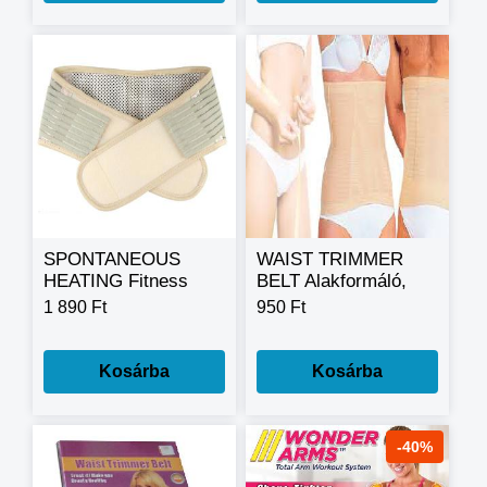
SPONTANEOUS
WAIST TRIMMER
HEATING Fitness
BELT Alakformáló,
Has és derékszorító
karcsúsító öv,
1 890 Ft
950 Ft
karcsúsító fogyasztó
kapcsos
öv
Kosárba
Kosárba
-40%