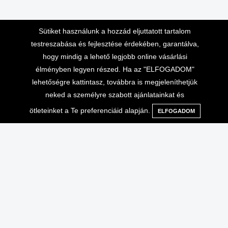
Sütiket használunk a hozzád eljuttatott tartalom
testreszabása és fejlesztése érdekében, garantálva,
hogy mindig a lehető legjobb online vásárlási
élményben legyen részed. Ha az "ELFOGADOM"
Lépj velünk kapcsolatba
Vásárlási információk
lehetőségre kattintasz, továbbra is megjeleníthetjük
neked a személyre szabott ajánlatainkat és
Telefonos ügyfélszolgálat 10-
Adatvédelem
16 óráig
ötleteinket a Te preferenciáid alapján.
ELFOGADOM
Menü
Kategóriák
Keresés
Kosár
Általános Szerződési
+36-70-666-2000
Feltételek
ÁSZF, ADATVÉDELEM
info@extrembazar.hu
Használati feltételek
Szállítási költségek
GYIK
Garancia
Egyéb
Saját fiók