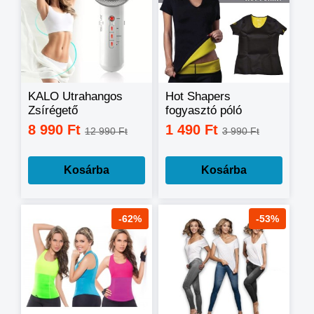
KALO Utrahangos
Hot Shapers
Zsírégető
fogyasztó póló
szauna hatással
8 990 Ft
1 490 Ft
12 990 Ft
3 990 Ft
fogyásra és edzésre
Kosárba
Kosárba
-62%
-53%