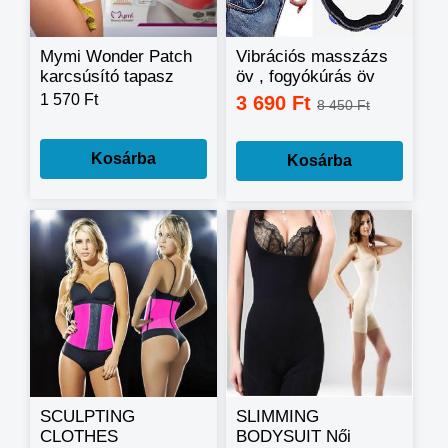
Mymi Wonder Patch
Vibrációs masszázs
karcsúsító tapasz
öv , fogyókúrás öv
1 570 Ft
3 690 Ft
8 450 Ft
Kosárba
Kosárba
SCULPTING
SLIMMING
CLOTHES
BODYSUIT Női