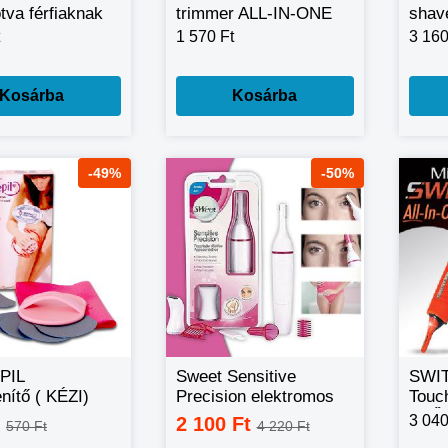
tva férfiaknak
trimmer ALL-IN-ONE
shave
szőrtelenítő
1 570 Ft
3 160
Kosárba
Kosárba
-49%
-50%
PIL
Sweet Sensitive
SWI
enítő ( KÉZI)
Precision elektromos
Touc
trimmelő és szőrvágó
SZŐ
3 040
t
2 100 Ft
570 Ft
4 220 Ft
( sweet sensitive