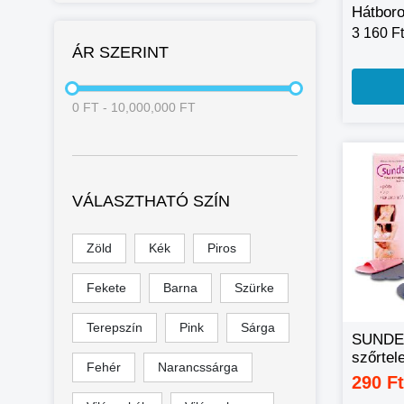
Hátboro
3 160 Ft
ÁR SZERINT
0
FT
-
10,000,000
FT
VÁLASZTHATÓ SZÍN
Zöld
Kék
Piros
Fekete
Barna
Szürke
Terepszín
Pink
Sárga
SUNDE
szőrtel
Fehér
Narancssárga
290 F