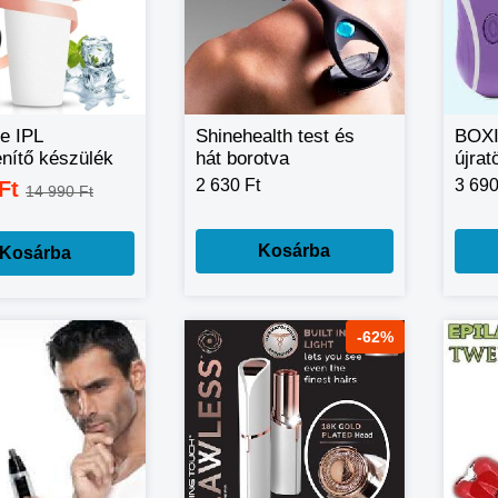
e IPL
Shinehealth test és
BOXI
enítő készülék
hát borotva
újrat
Elek
2 630 Ft
3 690
 Ft
14 990 Ft
szőrt
Kosárba
Kosárba
-62%