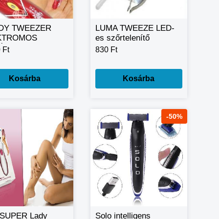
DY TWEEZER
LUMA TWEEZE LED-
KTROMOS
es szőrtelenítő
ÁTOR Gyors és
csipesz
 Ft
830 Ft
yed szőrtelenítés
Kosárba
Kosárba
-50%
SUPER Lady
Solo intelligens