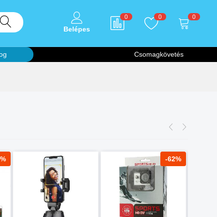
0
0
0
Belépes
og
Csomagkövetés
5%
-62%