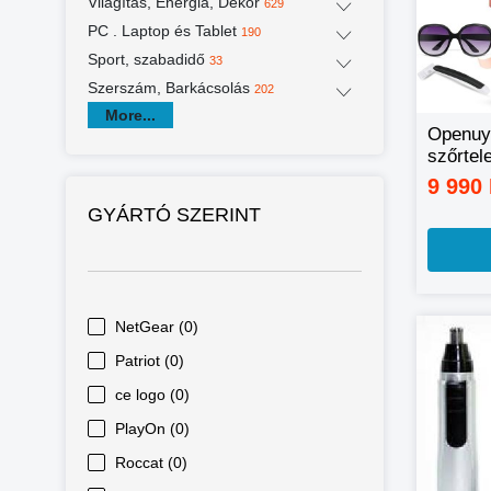
Világítás, Energia, Dekor
629
PC . Laptop és Tablet
190
Sport, szabadidő
33
Szerszám, Barkácsolás
202
More...
Openuy
szőrtel
9 990
GYÁRTÓ SZERINT
NetGear (0)
Patriot (0)
ce logo (0)
PlayOn (0)
Roccat (0)