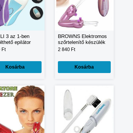
LI 3 az 1-ben
BROWNS Elektromos
ölthető epilátor
szőrtelenítő készülék
tromos
model 2777
 Ft
2 840 Ft
elenítő
Kosárba
Kosárba