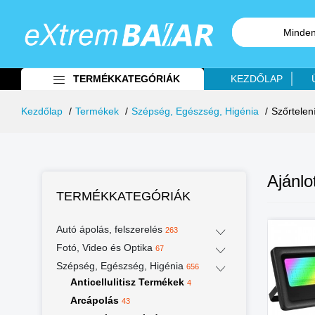
Minden
TERMÉKKATEGÓRIÁK
KEZDŐLAP
Kezdőlap
Termékek
Szépség, Egészség, Higénia
Szőrtelen
Ajánlo
TERMÉKKATEGÓRIÁK
Autó ápolás, felszerelés
%
-43%
-28%
263
Fotó, Video és Optika
67
Szépség, Egészség, Higénia
656
Anticellulitisz Termékek
4
Arcápolás
43