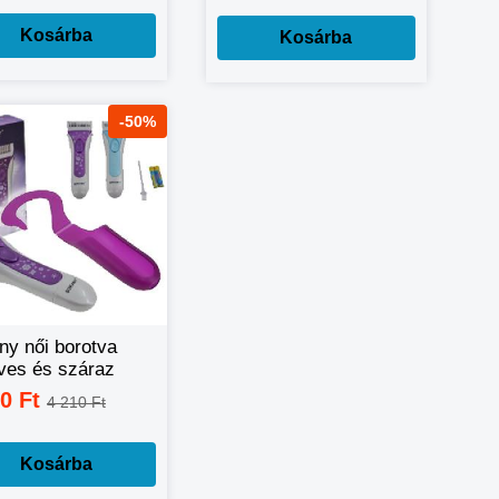
Kosárba
Kosárba
-50%
ny női borotva
ves és száraz
tválkozáshoz)
00 Ft
4 210 Ft
53
Kosárba