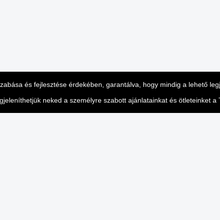
eszabása és fejlesztése érdekében, garantálva, hogy mindig a lehető le
leníthetjük neked a személyre szabott ajánlatainkat és ötleteinket a T