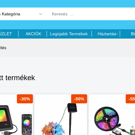
 Kategória
ÜZLET
AKCIÓK
Legújabb Termékek .
Háztartás
Bl
ítés
tt termékek
-30%
-50%
-5