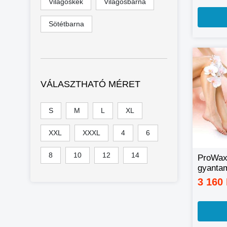
Világoskék
Világosbarna
Sötétbarna
VÁLASZTHATÓ MÉRET
S
M
L
XL
XXL
XXXL
4
6
8
10
12
14
ProWax
gyantam
készülé
3 160