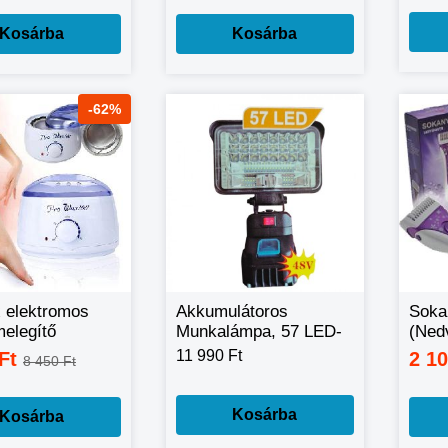
precision )
Kosárba
Kosárba
-62%
 elektromos
Akkumulátoros
Soka
elegítő
Munkalámpa, 57 LED-
(Ned
k - 500 ml
Es, 48V - FK-LAM-05
boro
11 990 Ft
 Ft
2 1
8 450 Ft
HC-3
Kosárba
Kosárba