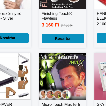
orrszőr nyíró
Finishing Touch®
HAN
- Silver
Flawless
ELE
EPIL
2 100
3 160 Ft
8 450 Ft
könn
Kosárba
Kosárba
HAVER
Micro Touch Max férfi
SKY 