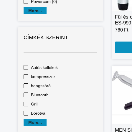
Powercom (0)
More...
Fül és 
ES-999 
760 Ft
CÍMKÉK SZERINT
Autós kellékek
kompresszor
hangszóró
Bluetooth
Grill
Borotva
More...
MEN S