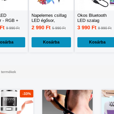
LED
Napelemes csillag
Okos Bluetooth
or - RGB +
LED égősor,
LED szalag
ehér +
fényfüzér
mobiltelefonos
 Ft
2 990 Ft
3 990 Ft
9 990 Ft
5 990 Ft
8 990 Ft
ehér, okos
távirányítással - 5
nal
méter
lhető -60W
osárba
Kosárba
Kosárba
t termékek
-33%