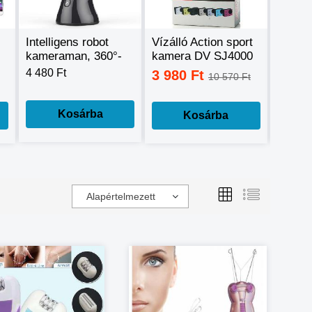
Intelligens robot
Vízálló Action sport
Digitál
kameraman, 360°-
kamera DV SJ4000
készü
os mozgáskövető
Full HD HDMI
szűrőv
4 480 Ft
3 980 Ft
24 9
10 570 Ft
telefontartó
H.264 Car DVR
távirá
dropship
teljes
Kosárba
Kosárba
Alapértelmezett