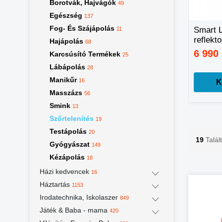
Borotvák, Hajvágók
49
Egészség
137
Fog- És Szájápolás
Kézi masszázs
ONE STEP 2 AZ 1-
Smart 
11
pisztoly,
BEN
reflekt
Hajápolás
68
masszírozó gép
HAJFORMÁZÓ ÉS
hideg f
8 980 Ft
4 990 Ft
6 990
Karcsúsító Termékek
15 860 Ft
6 990 Ft
25
cserélhető fejekkel
HAJSZÁRÍTÓ
meleg f
Lábápolás
28
telefon
vezére
Manikűr
16
Kosárba
Kosárba
K
Masszázs
56
Smink
13
Szőrtelenítés
19
Testápolás
20
19
Talál
Gyógyászat
149
Kézápolás
18
Házi kedvencek
16
Háztartás
1153
Irodatechnika, Iskolaszer
849
Játék & Baba - mama
420