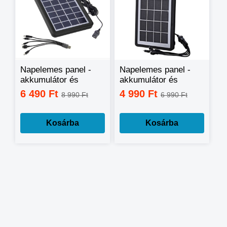
Napelemes panel -
Napelemes panel -
akkumulátor és
akkumulátor és
töltőegység - 12W
töltőegység - 8W
6 490 Ft
4 990 Ft
8 990 Ft
6 990 Ft
Kosárba
Kosárba