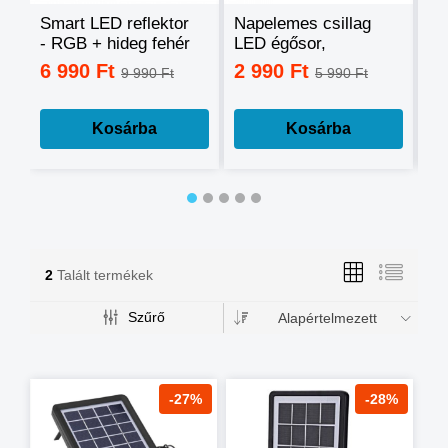
Smart LED reflektor
Napelemes csillag
Ok
- RGB + hideg fehér
LED égősor,
sz
+ meleg fehér, okos
fényfüzér
mo
6 990 Ft
2 990 Ft
3
9 990 Ft
5 990 Ft
telefonnal
tá
vezérelhető -60W
mé
Kosárba
Kosárba
2
Talált termékek
Szűrő
Alapértelmezett
-27%
-28%