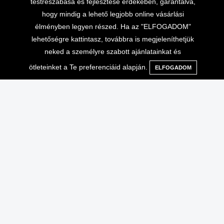
testreszabása és fejlesztése érdekében, garantálva,
hogy mindig a lehető legjobb online vásárlási
élményben legyen részed. Ha az "ELFOGADOM"
lehetőségre kattintasz, továbbra is megjeleníthetjük
neked a személyre szabott ajánlatainkat és
ötleteinket a Te preferenciáid alapján.
ELFOGADOM
Menü
Kategóriák
Keresés
Kosár