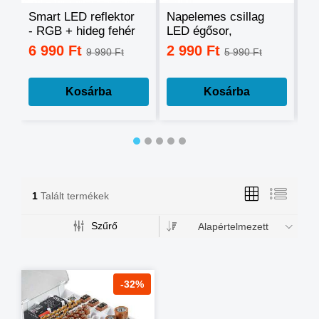
Smart LED reflektor
Napelemes csillag
Ok
- RGB + hideg fehér
LED égősor,
sz
+ meleg fehér, okos
fényfüzér
mo
6 990 Ft
2 990 Ft
3
9 990 Ft
5 990 Ft
telefonnal
tá
vezérelhető -60W
mé
Kosárba
Kosárba
1
Talált termékek
Szűrő
Alapértelmezett
-32%