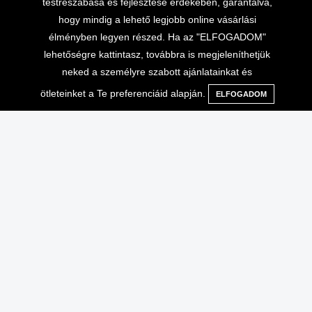
testreszabása és fejlesztése érdekében, garantálva,
hogy mindig a lehető legjobb online vásárlási
élményben legyen részed. Ha az "ELFOGADOM"
lehetőségre kattintasz, továbbra is megjeleníthetjük
neked a személyre szabott ajánlatainkat és
ötleteinket a Te preferenciáid alapján.
ELFOGADOM
Menü
Kategóriák
Keresés
Kosár