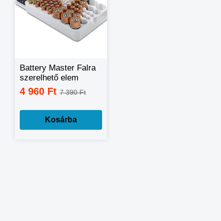
Battery Master Falra
szerelhető elem
rendszerező és
4 960 Ft
7 390 Ft
tároló / teszterrel
Kosárba