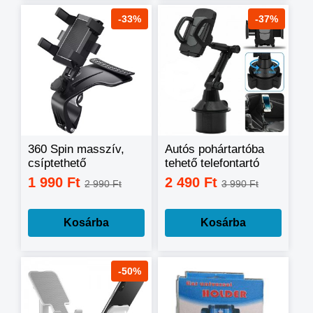
-33%
-37%
360 Spin masszív,
Autós pohártartóba
csíptethető
tehető telefontartó
telefontartó
1 990 Ft
2 490 Ft
2 990 Ft
3 990 Ft
Kosárba
Kosárba
-50%