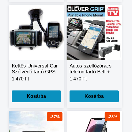
Kettős Universal Car
Autós szellőzőrács
Szélvédő tartó GPS
telefon tartó Bell +
SmartPhone iPhone
Howell CLEVER
1 470 Ft
1 470 Ft
Blackberry
GRIP
Kosárba
Kosárba
-37%
-28%