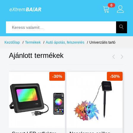
0
Kezdőlap
Termékek
Autó ápolás, felszerelés
Univerzális tartó
Ajánlott termékek
8%
-30%
-50%