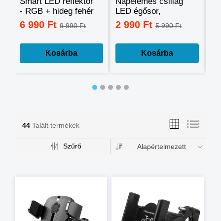
Smart LED reflektor
Napelemes csillag
Ok
- RGB + hideg fehér
LED égősor,
sz
+ meleg fehér, okos
fényfüzér
mo
6 990 Ft
2 990 Ft
3
9 990 Ft
5 990 Ft
telefonnal
tá
vezérelhető -60W
mé
Kosárba
Kosárba
44
Talált termékek
Szűrő
Alapértelmezett