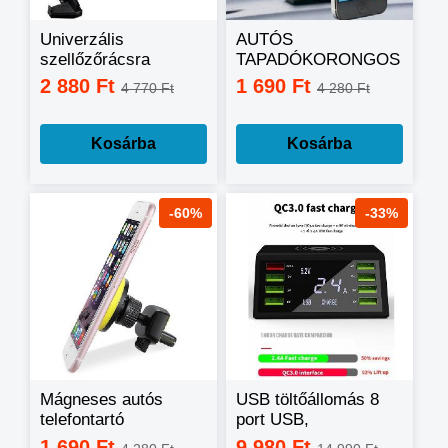
Univerzális
AUTÓS
szellőzőrácsra
TAPADÓKORONGOS
helyezhető pohár és
TELEFONTARTÓ
2 880 Ft
1 690 Ft
4 770 Ft
4 280 Ft
mobil tartó
Kosárba
Kosárba
-60%
-33%
Mágneses autós
USB töltőállomás 8
telefontartó
port USB,
szellőzőrácsra A04
vezetéknélküli
1 690 Ft
9 980 Ft