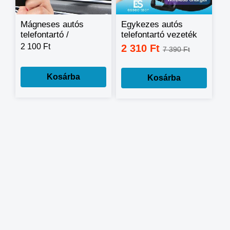
Mágneses autós
Egykezes autós
telefontartó /
telefontartó vezeték
szellőzőrácsba
nélküli
2 100 Ft
2 310 Ft
7 390 Ft
illeszthető
telefontöltéssel
Kosárba
Kosárba