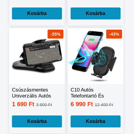
Kosárba
Kosárba
-55%
-43%
Csúszásmentes
C10 Autós
Univerzális Autós
Telefontartó És
Telefontartó
Vezeték Nélküli
1 690 Ft
6 990 Ft
3 800 Ft
12 400 Ft
Töltő Infravörös
Érzékelővel
Kosárba
Kosárba