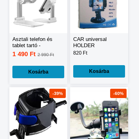
Asztali telefon és
CAR universal
tablet tartó -
HOLDER
csúszásgátlóval
(Mp3,Mp4,Mobile,Gps,PDA)
820 Ft
1 490 Ft
2 990 Ft
Kosárba
Kosárba
-39%
-60%