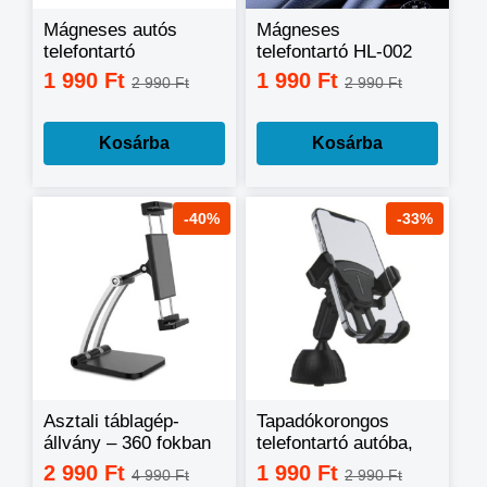
Mágneses autós
Mágneses
telefontartó
telefontartó HL-002
tapadókorongos HL-
1 990 Ft
1 990 Ft
2 990 Ft
2 990 Ft
007
Kosárba
Kosárba
-40%
-33%
Asztali táblagép-
Tapadókorongos
állvány – 360 fokban
telefontartó autóba,
forgatható HL-019
gravitációs HL-030
2 990 Ft
1 990 Ft
4 990 Ft
2 990 Ft