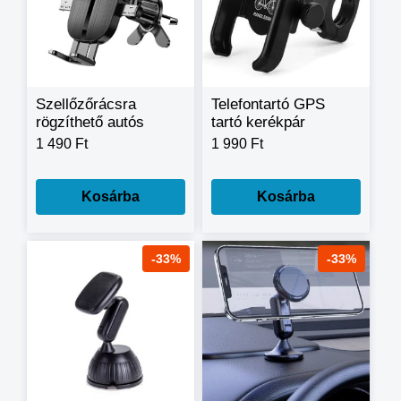
Szellőzőrácsra
Telefontartó GPS
rögzíthető autós
tartó kerékpár
telefontartó B073
motorkerékpár 360
1 490 Ft
1 990 Ft
fokban forgatható,
fém
Kosárba
Kosárba
-33%
-33%