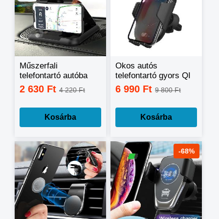
Műszerfali
Okos autós
telefontartó autóba
telefontartó gyors QI
tapadókoronggal /
töltéssel
2 630 Ft
6 990 Ft
4 220 Ft
9 800 Ft
stabil,
csúszásmentes
Kosárba
Kosárba
-68%