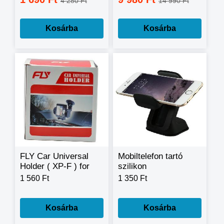
4 280 Ft
14 990 Ft
töltéssel intelligens
LED-kijelzővel
Kosárba
Kosárba
FLY Car Universal
Mobiltelefon tartó
Holder ( XP-F ) for
szilikon
mobile phone, GPS
tapadókorong alap -
1 560 Ft
1 350 Ft
Mobile Phone Holder
-
Kosárba
Kosárba