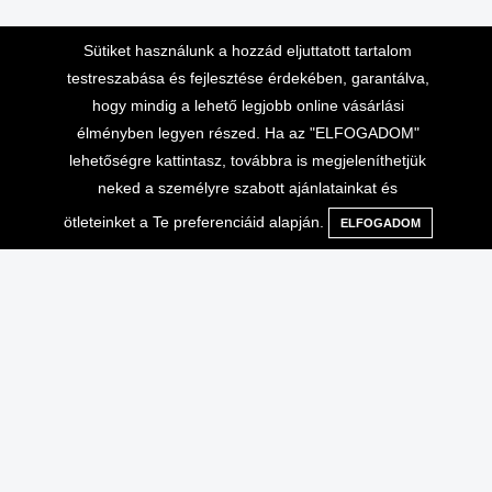
Sütiket használunk a hozzád eljuttatott tartalom
testreszabása és fejlesztése érdekében, garantálva,
hogy mindig a lehető legjobb online vásárlási
Lépj velünk kapcsolatba
Vásárlási információk
élményben legyen részed. Ha az "ELFOGADOM"
lehetőségre kattintasz, továbbra is megjeleníthetjük
Telefonos ügyfélszolgálat 10-
Adatvédelem
neked a személyre szabott ajánlatainkat és
16 óráig
Általános Szerződési
ötleteinket a Te preferenciáid alapján.
ELFOGADOM
Menü
Kategóriák
Keresés
Kosár
+36-70-666-2000
Feltételek
ÁSZF, ADATVÉDELEM
info@extrembazar.hu
Használati feltételek
Szállítási költségek
GYIK
Garancia
Egyéb
Saját fiók
Rólunk
Kosár