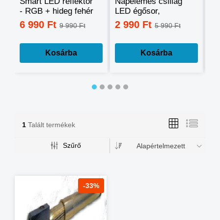
Smart LED reflektor
Napelemes csillag
Ok
- RGB + hideg fehér
LED égősor,
sz
+ meleg fehér, okos
fényfüzér
mo
6 990 Ft
2 990 Ft
3
9 990 Ft
5 990 Ft
telefonnal
tá
vezérelhető -60W
mé
Kosárba
Kosárba
1
Talált termékek
Szűrő
Alapértelmezett
-33%