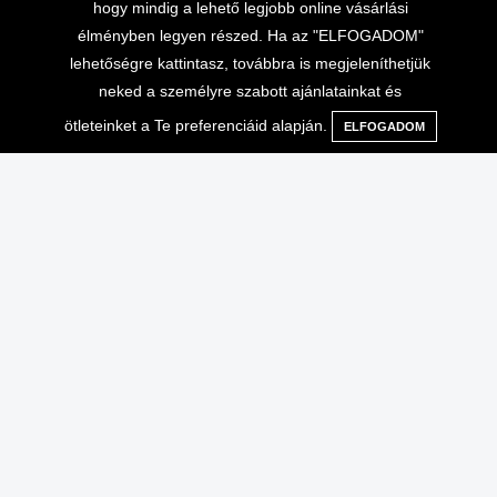
hogy mindig a lehető legjobb online vásárlási
élményben legyen részed. Ha az "ELFOGADOM"
lehetőségre kattintasz, továbbra is megjeleníthetjük
neked a személyre szabott ajánlatainkat és
ötleteinket a Te preferenciáid alapján.
ELFOGADOM
Menü
Kategóriák
Keresés
Kosár