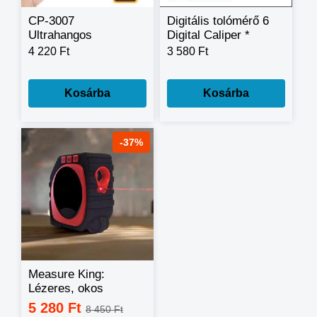
CP-3007
Digitális tolómérő 6
Ultrahangos
Digital Caliper *
távolságmérő
Metric and Sae
4 220 Ft
3 580 Ft
lézeres irányzékkal
Digital Display
Kosárba
Kosárba
-37%
Measure King:
Lézeres, okos
mérőszalag
5 280 Ft
8 450 Ft