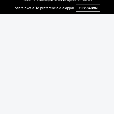
neked a személyre szabott ajánlatainkat és
ötleteinket a Te preferenciáid alapján.
ELFOGADOM
Menü
Kategóriák
Keresés
Kosár