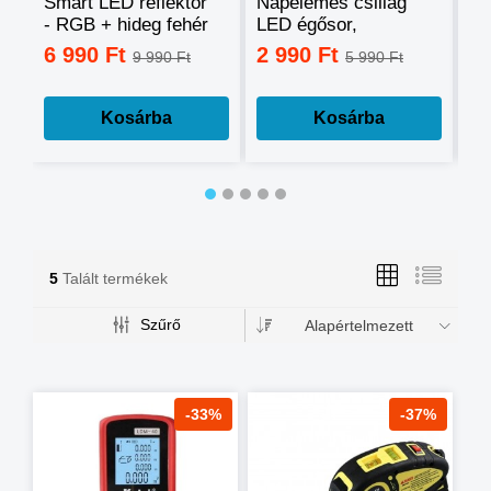
Smart LED reflektor
Napelemes csillag
Ok
- RGB + hideg fehér
LED égősor,
sz
+ meleg fehér, okos
fényfüzér
mo
6 990 Ft
2 990 Ft
3
9 990 Ft
5 990 Ft
telefonnal
tá
vezérelhető -60W
mé
Kosárba
Kosárba
5
Talált termékek
Szűrő
Alapértelmezett
-33%
-37%