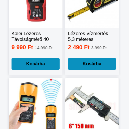
Kalei Lézeres
Lézeres vízmérték
Távolságmérő 40
5,3 méteres
méter méréshatárral
mérőszalaggal
9 990 Ft
2 490 Ft
14 990 Ft
3 990 Ft
Kosárba
Kosárba