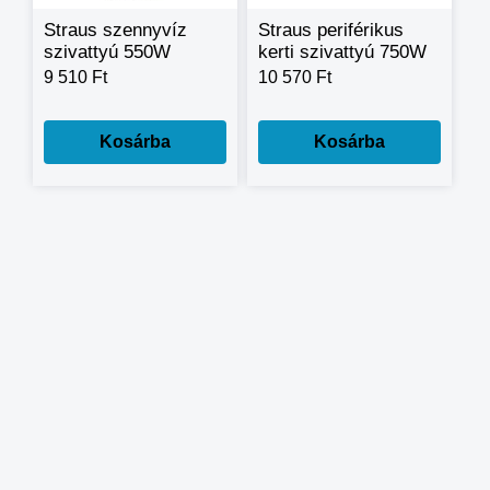
Straus szennyvíz
Straus periférikus
szivattyú 550W
kerti szivattyú 750W
8500l/h
9 510 Ft
10 570 Ft
Kosárba
Kosárba