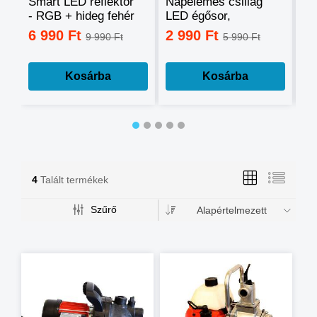
Smart LED reflektor
Napelemes csillag
Ok
- RGB + hideg fehér
LED égősor,
sz
+ meleg fehér, okos
fényfüzér
mo
6 990 Ft
2 990 Ft
3
9 990 Ft
5 990 Ft
telefonnal
tá
vezérelhető -60W
mé
Kosárba
Kosárba
4
Talált termékek
Szűrő
Alapértelmezett