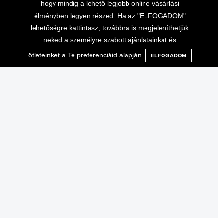
hogy mindig a lehető legjobb online vásárlási
élményben legyen részed. Ha az "ELFOGADOM"
lehetőségre kattintasz, továbbra is megjeleníthetjük
neked a személyre szabott ajánlatainkat és
ötleteinket a Te preferenciáid alapján.
ELFOGADOM
Menü
Kategóriák
Keresés
Kosár