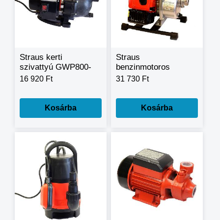
Straus kerti
Straus
szivattyú GWP800-
benzinmotoros
1185 800W 3000l/h
szivattyú GPUMP-
16 920 Ft
31 730 Ft
025 43ccm 3LE
Kosárba
Kosárba