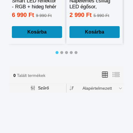
Smart LED reflektor
Napelemes csillag
Ok
- RGB + hideg fehér
LED égősor,
sz
+ meleg fehér, okos
fényfüzér
mo
6 990 Ft
2 990 Ft
3
9 990 Ft
5 990 Ft
telefonnal
tá
vezérelhető -60W
mé
Kosárba
Kosárba
0
Talált termékek
Szűrő
Alapértelmezett