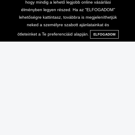
hogy mindig a lehető legjobb online vásárlási
élményben legyen részed. Ha az "ELFOGADOM"
lehetőségre kattintasz, továbbra is megjeleníthetjük
neked a személyre szabott ajánlatainkat és
ötleteinket a Te preferenciáid alapján.
ELFOGADOM
Menü
Kategóriák
Keresés
Kosár