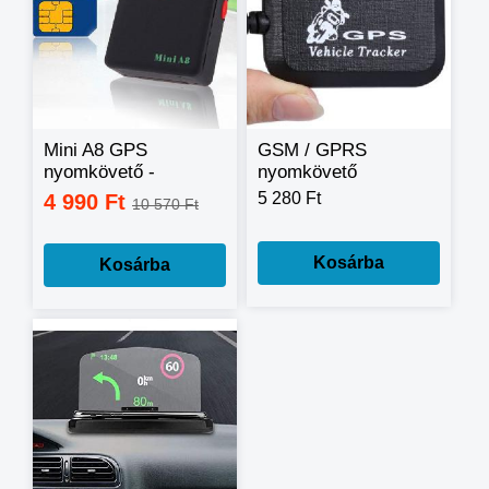
Mini A8 GPS
GSM / GPRS
nyomkövető -
nyomkövető
kártyafüggetlen
5 280 Ft
4 990 Ft
10 570 Ft
Kosárba
Kosárba