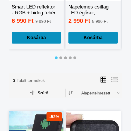
Smart LED reflektor
Napelemes csillag
Ok
- RGB + hideg fehér
LED égősor,
sz
+ meleg fehér, okos
fényfüzér
mo
6 990 Ft
2 990 Ft
3
9 990 Ft
5 990 Ft
telefonnal
tá
vezérelhető -60W
mé
Kosárba
Kosárba
3
Talált termékek
Szűrő
Alapértelmezett
-52%