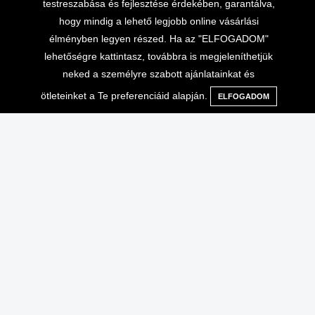
testreszabása és fejlesztése érdekében, garantálva,
hogy mindig a lehető legjobb online vásárlási
élményben legyen részed. Ha az "ELFOGADOM"
lehetőségre kattintasz, továbbra is megjeleníthetjük
neked a személyre szabott ajánlatainkat és
ötleteinket a Te preferenciáid alapján.
ELFOGADOM
Menü
Kategóriák
Keresés
Kosár