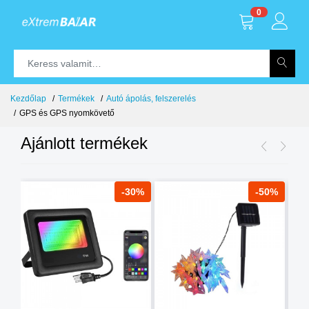
0
Kezdőlap
Termékek
Autó ápolás, felszerelés
GPS és GPS nyomkövető
Ajánlott termékek
8%
-30%
-50%