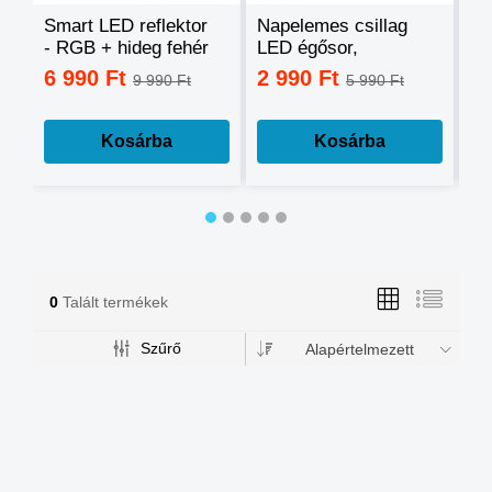
Smart LED reflektor
Napelemes csillag
Ok
- RGB + hideg fehér
LED égősor,
sz
+ meleg fehér, okos
fényfüzér
mo
6 990 Ft
2 990 Ft
3
9 990 Ft
5 990 Ft
telefonnal
tá
vezérelhető -60W
mé
Kosárba
Kosárba
0
Talált termékek
Szűrő
Alapértelmezett