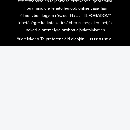
testreszabása és fejlesztése érdekében, garantálva,
hogy mindig a lehető legjobb online vásárlási
élményben legyen részed. Ha az "ELFOGADOM"
lehetőségre kattintasz, továbbra is megjeleníthetjük
neked a személyre szabott ajánlatainkat és
ötleteinket a Te preferenciáid alapján.
ELFOGADOM
Menü
Kategóriák
Keresés
Kosár