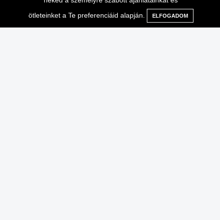
neked a személyre szabott ajánlatainkat és
ötleteinket a Te preferenciáid alapján.
ELFOGADOM
Menü
Kategóriák
Keresés
Kosár