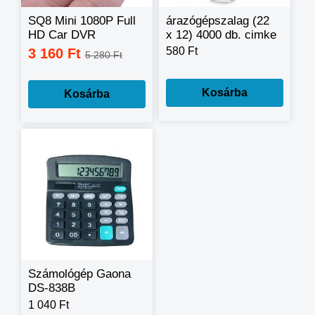
SQ8 Mini 1080P Full
árazógépszalag (22
HD Car DVR
x 12) 4000 db. cimke
Camera Recorder -
/ csomag
580 Ft
3 160 Ft
5 280 Ft
BLACK
Kosárba
Kosárba
Számológép Gaona
DS-838B
1 040 Ft