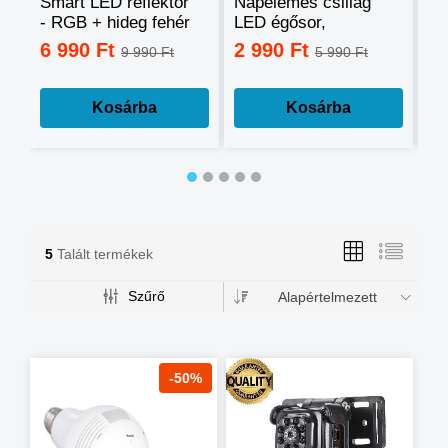
Smart LED reflektor
Napelemes csillag
Ok
- RGB + hideg fehér
LED égősor,
sz
+ meleg fehér, okos
fényfüzér
mo
6 990 Ft
2 990 Ft
3
9 990 Ft
5 990 Ft
telefonnal
tá
vezérelhető -60W
mé
Kosárba
Kosárba
5
Talált termékek
Szűrő
Alapértelmezett
-50%