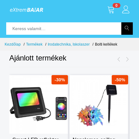
0
Kezdőlap
Termékek
Irodatechnika, Iskolaszer
Bolti kellékek
Ajánlott termékek
8%
-30%
-50%