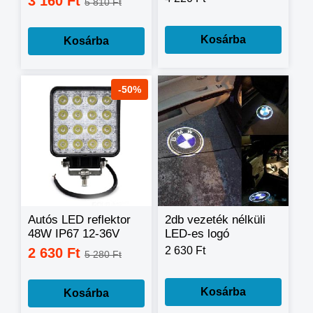
3 160 Ft
5 810 Ft
HANGULATVILÁGÍTÁS
4 db-os
Kosárba
Kosárba
-50%
Autós LED reflektor
2db vezeték nélküli
48W IP67 12-36V
LED-es logó
szögletes
világítás autóhoz
2 630 Ft
2 630 Ft
5 280 Ft
Kosárba
Kosárba