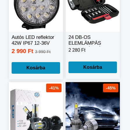
Autós LED reflektor
24 DB-OS
42W IP67 12-36V
ELEMLÁMPÁS
kör
SZERSZÁMKÉSZLET
2 280 Ft
2 990 Ft
3 990 Ft
Kosárba
Kosárba
-41%
-45%