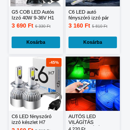
G5 COB LED Autós
C6 LED autó
Izzó 40W 9-36V H1
fényszóró izzó pár
H3 H4 H7
H4 foglalattal -
3 690 Ft
3 160 Ft
6 330 Ft
5 810 Ft
hidegfehér
Kosárba
Kosárba
-45%
C6 LED fényszóró
AUTÓS LED
izzó készlet H7
VILÁGÍTÁS
foglalattal
TÁVIRÁNYÍTÓVAL,
4 220 Ft