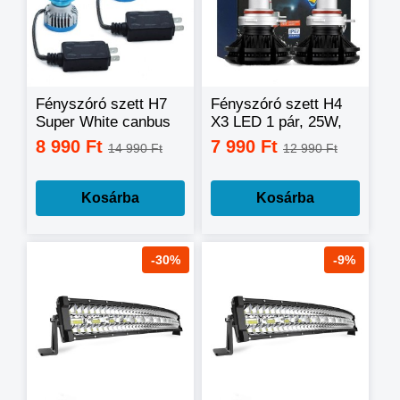
Fényszóró szett H7
Fényszóró szett H4
Super White canbus
X3 LED 1 pár, 25W,
200W 25000L
6000 LM CSP
8 990 Ft
7 990 Ft
14 990 Ft
12 990 Ft
Kosárba
Kosárba
-30%
-9%