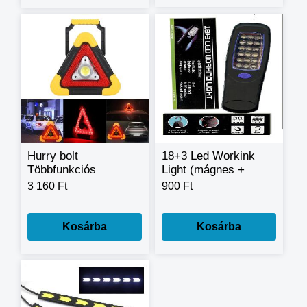
Hurry bolt
18+3 Led Workink
Többfunkciós
Light (mágnes +
napelemes
kampó)
3 160 Ft
900 Ft
figyelmeztető lámpa
Kosárba
Kosárba