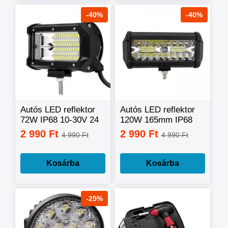
-40%
-40%
Autós LED reflektor
Autós LED reflektor
72W IP68 10-30V 24
120W 165mm IP68
LED
10-30V
2 990 Ft
2 990 Ft
4 990 Ft
4 990 Ft
Kosárba
Kosárba
-25%