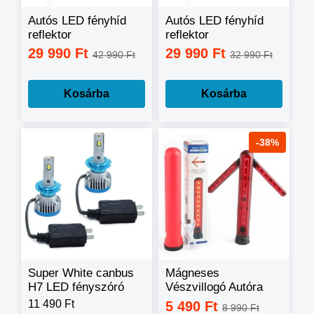
Autós LED fényhíd
Autós LED fényhíd
reflektor
reflektor
munkalámpa ívelt
munkalámpa ívelt
29 990 Ft
29 990 Ft
42 990 Ft
32 990 Ft
130cm 325db LED
80cm 195db LED
980W
580W
Kosárba
Kosárba
-38%
Super White canbus
Mágneses
H7 LED fényszóró
Vészvillogó Autóra
szett - 1 pár, 200W
11 490 Ft
5 490 Ft
8 990 Ft