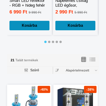
Smart LED reflektor
Napelemes csillag
Ok
- RGB + hideg fehér
LED égősor,
sz
+ meleg fehér, okos
fényfüzér
mo
6 990 Ft
2 990 Ft
3
9 990 Ft
5 990 Ft
telefonnal
tá
vezérelhető -60W
mé
Kosárba
Kosárba
21
Talált termékek
Szűrő
Alapértelmezett
-40%
-38%