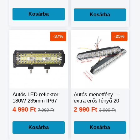
Kosárba
Kosárba
-37%
-25%
Autós LED reflektor
Autós menetfény –
180W 235mm IP67
extra erős fényű 20
10-30V
SMD LED
4 990 Ft
2 990 Ft
7 990 Ft
3 990 Ft
Kosárba
Kosárba