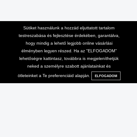
Sütiket használunk a hozzád eljuttatott tartalom
testreszabása és fejlesztése érdekében, garantálva,
hogy mindig a lehető legjobb online vásárlási
élményben legyen részed. Ha az "ELFOGADOM"
lehetőségre kattintasz, továbbra is megjeleníthetjük
Lépj velünk kapcsolatba
Vásárlási információk
neked a személyre szabott ajánlatainkat és
ötleteinket a Te preferenciáid alapján.
Telefonos ügyfélszolgálat 10-
ELFOGADOM
Adatvédelem
Menü
Kategóriák
Keresés
Kosár
16 óráig
Általános Szerződési
+36-70-666-2000
Feltételek
ÁSZF, ADATVÉDELEM
info@extrembazar.hu
Használati feltételek
Szállítási költségek
GYIK
Garancia