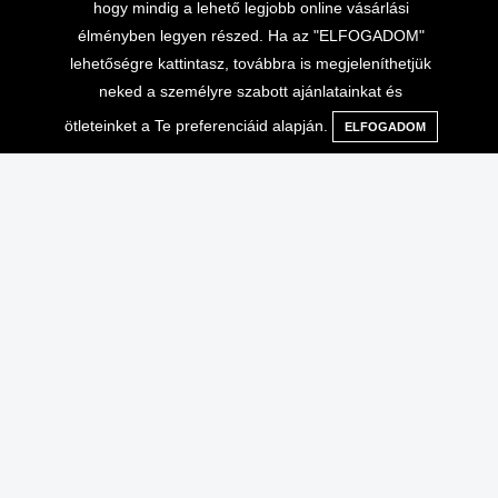
hogy mindig a lehető legjobb online vásárlási
élményben legyen részed. Ha az "ELFOGADOM"
lehetőségre kattintasz, továbbra is megjeleníthetjük
neked a személyre szabott ajánlatainkat és
ötleteinket a Te preferenciáid alapján.
ELFOGADOM
Menü
Kategóriák
Keresés
Kosár