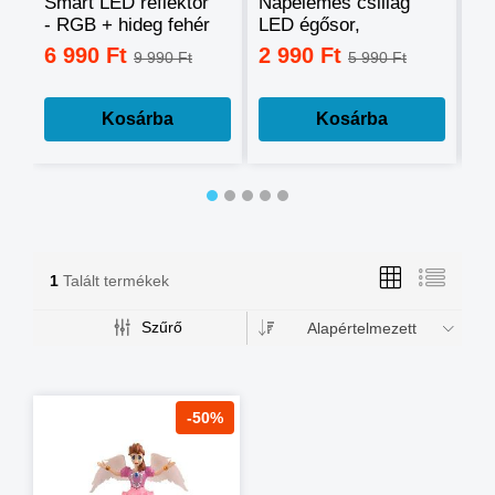
Smart LED reflektor
Napelemes csillag
Ok
- RGB + hideg fehér
LED égősor,
sz
+ meleg fehér, okos
fényfüzér
mo
6 990 Ft
2 990 Ft
3
9 990 Ft
5 990 Ft
telefonnal
tá
vezérelhető -60W
mé
Kosárba
Kosárba
1
Talált termékek
Szűrő
Alapértelmezett
-50%