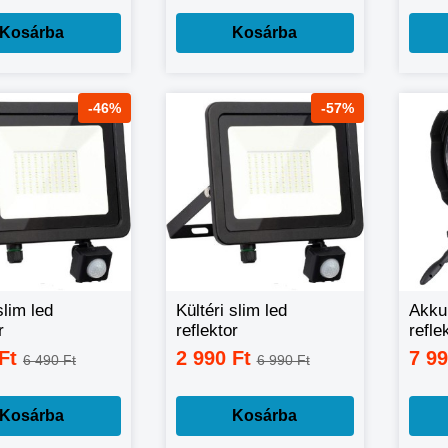
Kosárba
Kosárba
-46%
-57%
slim led
Kültéri slim led
Akku
r
reflektor
refle
érzékelővel
mozgásérzékelővel
állít
 Ft
2 990 Ft
7 9
6 490 Ft
6 990 Ft
20W
W58
Kosárba
Kosárba