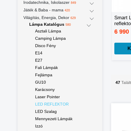
Irodatechnika, Iskolaszer
849
Játék & Baba - mama
420
Kézi masszázs
ONE STEP 2 AZ 1-
Smart 
Világítás, Energia, Dekor
629
pisztoly,
BEN
reflekt
Lámpa Katalógus
580
masszírozó gép
HAJFORMÁZÓ ÉS
hideg f
8 980 Ft
4 990 Ft
6 990
Asztali Lámpa
15 860 Ft
6 990 Ft
cserélhető fejekkel
HAJSZÁRÍTÓ
meleg f
Camping Lámpa
telefon
Disco Fény
vezére
Kosárba
Kosárba
K
E14
E27
Fali Lámpák
Fejlámpa
GU10
47
Talál
Karácsony
Laser Pointer
LED REFLEKTOR
LED Szalag
Mennyezeti Lámpák
Izzó