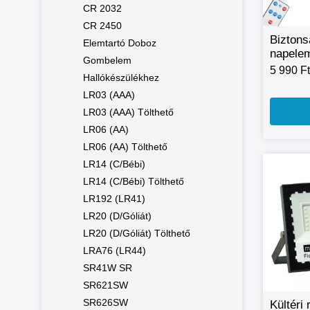
CR 2032
CR 2450
Biztons
Elemtartó Doboz
napelem
Gombelem
fény- é
5 990 Ft
Hallókészülékhez
mozgás
távirán
LR03 (AAA)
2656
LR03 (AAA) Tölthető
LR06 (AA)
LR06 (AA) Tölthető
LR14 (C/bébi)
LR14 (C/bébi) Tölthető
LR192 (LR41)
LR20 (D/Góliát)
LR20 (D/Góliát) Tölthető
LRA76 (LR44)
SR41W SR
SR621SW
SR626SW
Kültéri