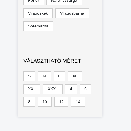
Fehér
Narancssárga
Világoskék
Világosbarna
Sötétbarna
VÁLASZTHATÓ MÉRET
S
M
L
XL
XXL
XXXL
4
6
8
10
12
14