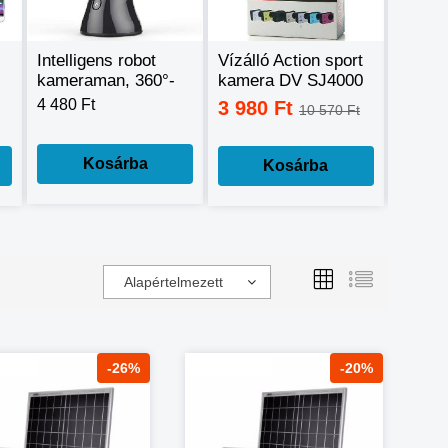
Intelligens robot
Vízálló Action sport
Digitál
kameraman, 360°-
kamera DV SJ4000
készü
os mozgáskövető
Full HD HDMI
szűrőv
4 480 Ft
3 980 Ft
24 9
10 570 Ft
telefontartó
H.264 Car DVR
távirá
dropship
teljes
Kosárba
Kosárba
Alapértelmezett
-26%
-20%