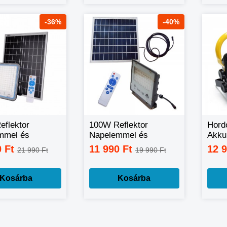
-36%
-40%
flektor
100W Reflektor
Hord
mmel és
Napelemmel és
Akku
ítóval
távirányítóval
COB 
0 Ft
11 990 Ft
12 
21 990 Ft
19 990 Ft
W86
Kosárba
Kosárba