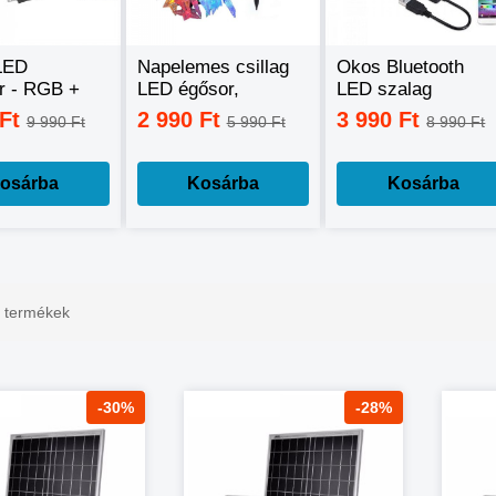
LED
Napelemes csillag
Okos Bluetooth
or - RGB +
LED égősor,
LED szalag
ehér +
fényfüzér
mobiltelefonos
 Ft
2 990 Ft
3 990 Ft
9 990 Ft
5 990 Ft
8 990 Ft
ehér, okos
távirányítással - 5
nal
méter
lhető -60W
osárba
Kosárba
Kosárba
t termékek
-30%
-28%