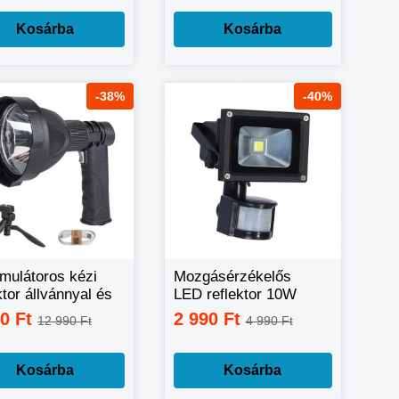
Kosárba
Kosárba
-38%
-40%
mulátoros kézi
Mozgásérzékelős
ktor állvánnyal és
LED reflektor 10W
ható fényerővel
90 Ft
2 990 Ft
12 990 Ft
4 990 Ft
2
Kosárba
Kosárba