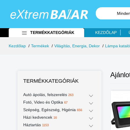
Minden
TERMÉKKATEGÓRIÁK
KEZDŐLAP
Kezdőlap
Termékek
Világítás, Energia, Dekor
Lámpa katal
Ajánlo
TERMÉKKATEGÓRIÁK
Autó ápolás, felszerelés
%
-43%
-28%
263
Fotó, Video és Optika
67
Szépség, Egészség, Higénia
656
Házi kedvencek
16
Háztartás
1153