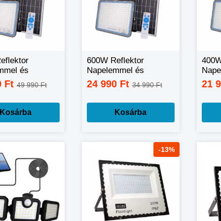
flektor
600W Reflektor
400W
mmel és
Napelemmel és
Nape
ítóval
távirányítóval
távir
0 Ft
24 990 Ft
21 
49 990 Ft
34 990 Ft
Kosárba
Kosárba
-13%