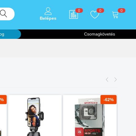
0
0
0
Belépes
og
Csomagkövetés
5%
-62%