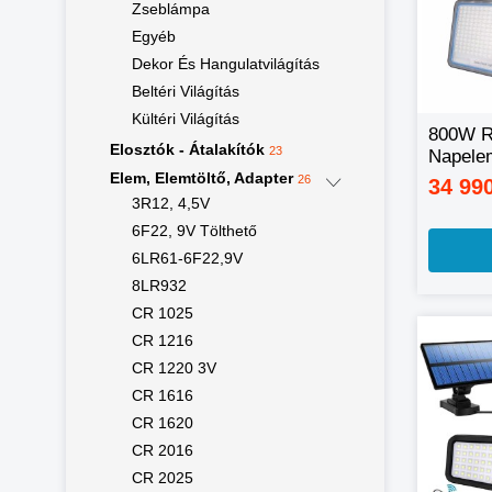
Zseblámpa
Egyéb
Dekor És Hangulatvilágítás
Beltéri Világítás
Kültéri Világítás
800W Re
Elosztók - Átalakítók
23
Napele
távirány
Elem, Elemtöltő, Adapter
26
34 99
3R12, 4,5V
6F22, 9V Tölthető
6LR61-6F22,9V
8LR932
CR 1025
CR 1216
CR 1220 3V
CR 1616
CR 1620
CR 2016
CR 2025