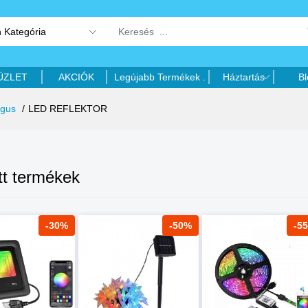
 Kategória
ÜZLET
AKCIÓK
Legújabb Termékek .
Háztartás
Bl
ógus
LED REFLEKTOR
tt termékek
-30%
-50%
-5