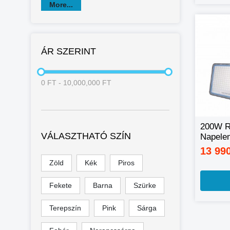
More...
ÁR SZERINT
0
FT
-
10,000,000
FT
200W Re
VÁLASZTHATÓ SZÍN
Napele
távirány
13 99
Zöld
Kék
Piros
Fekete
Barna
Szürke
Terepszín
Pink
Sárga