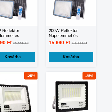
 Reflektor
200W Reflektor
lemmel és
Napelemmel és
ányítóval
távirányítóval
990 Ft
15 990 Ft
29 990 Ft
19 990 Ft
Kosárba
Kosárba
-25%
-25%