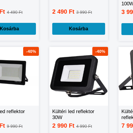
100
 Ft
2 490 Ft
3 9
4 490 Ft
3 990 Ft
Kosárba
Kosárba
-40%
-40%
led reflektor
Kültéri led reflektor
Külté
30W
refle
mozg
 Ft
2 990 Ft
7 9
9 990 Ft
4 990 Ft
150