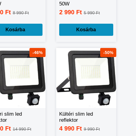
W
50W
90 Ft
2 990 Ft
8 990 Ft
5 990 Ft
Kosárba
Kosárba
-46%
-50%
ri slim led
Kültéri slim led
ktor
reflektor
ásérzékelővel
mozgásérzékelővel
90 Ft
4 990 Ft
14 990 Ft
9 990 Ft
W
100W