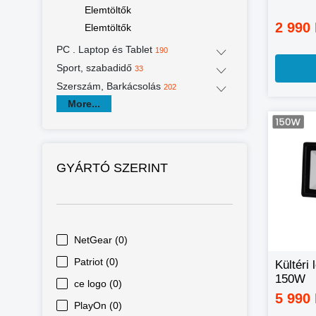
Elemtöltők
2 990
Elemtöltők
PC . Laptop és Tablet
190
Sport, szabadidő
33
Szerszám, Barkácsolás
202
More...
GYÁRTÓ SZERINT
NetGear (0)
Patriot (0)
Kültéri 
150W
ce logo (0)
5 990
PlayOn (0)