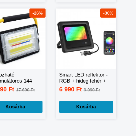
-26%
-30%
ozható
Smart LED reflektor -
mulátoros 144
RGB + hideg fehér +
Led Reflektor
meleg fehér, okos
990 Ft
6 990 Ft
17 690 Ft
9 990 Ft
0B
telefonnal vezérelhető
-60W
Kosárba
Kosárba