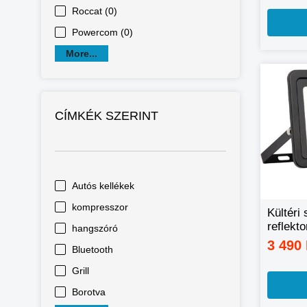
Roccat (0)
Powercom (0)
More...
CÍMKÉK SZERINT
Autós kellékek
kompresszor
Kültéri 
reflekto
hangszóró
mozgás
3 490
Bluetooth
30W
Grill
Borotva