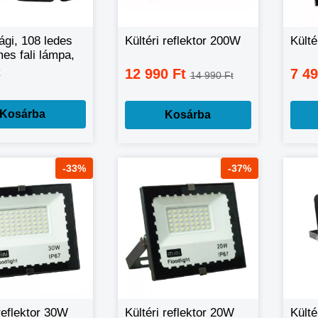
ági, 108 ledes
Kültéri reflektor 200W
Külté
es fali lámpa,
s
12 990 Ft
7 4
14 990 Ft
érzékelővel,
yítóval JD-
Kosárba
Kosárba
-33%
-37%
 reflektor 30W
Kültéri reflektor 20W
Külté