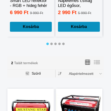
Smart LED reflektor
Napelemes csillag
Ok
- RGB + hideg fehér
LED égősor,
sz
+ meleg fehér, okos
fényfüzér
mo
6 990 Ft
2 990 Ft
3
9 990 Ft
5 990 Ft
telefonnal
tá
vezérelhető -60W
mé
Kosárba
Kosárba
2
Talált termékek
Szűrő
Alapértelmezett