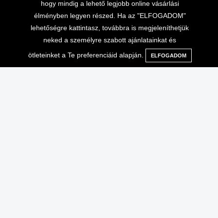
hogy mindig a lehető legjobb online vásárlási
élményben legyen részed. Ha az "ELFOGADOM"
lehetőségre kattintasz, továbbra is megjeleníthetjük
neked a személyre szabott ajánlatainkat és
ötleteinket a Te preferenciáid alapján.
ELFOGADOM
Menü
Kategóriák
Keresés
Kosár