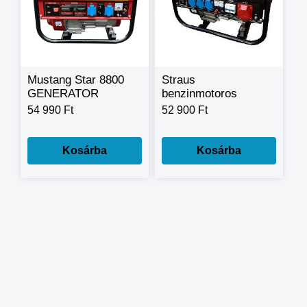
Mustang Star 8800
Straus
GENERATOR
benzinmotoros
benzines,
generátor -
54 990 Ft
52 900 Ft
áramfejlesztő
áramfejlesztő
aggregátor
GGT3003 3500W
196ccm 6,5LE
Kosárba
Kosárba