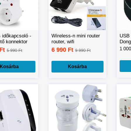
s időkapcsoló -
Wireless-n mini router
USB 
ető konnektor
router, wifi
Dong
jeltovábbító
1 000
 Ft
6 990 Ft
5 990 Ft
9 990 Ft
Kosárba
Kosárba