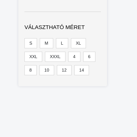
VÁLASZTHATÓ MÉRET
S
M
L
XL
XXL
XXXL
4
6
8
10
12
14