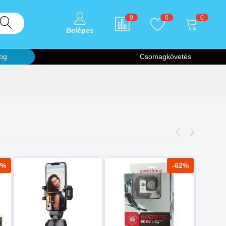
0
0
0
Belépes
og
Csomagkövetés
5%
-62%