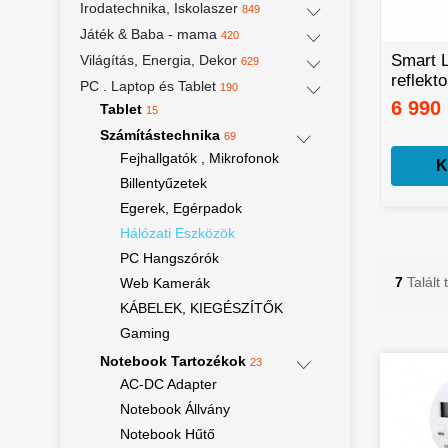
Irodatechnika, Iskolaszer
849
Játék & Baba - mama
420
Kézi masszázs
ONE STEP 2 AZ 1-
Smart 
Világítás, Energia, Dekor
629
pisztoly,
BEN
reflekt
PC . Laptop és Tablet
190
masszírozó gép
HAJFORMÁZÓ ÉS
hideg f
8 980 Ft
4 990 Ft
6 990
Tablet
15 860 Ft
6 990 Ft
15
cserélhető fejekkel
HAJSZÁRÍTÓ
meleg f
Számítástechnika
69
telefon
Fejhallgatók , Mikrofonok
vezére
Kosárba
Kosárba
K
Billentyűzetek
Egerek, Egérpadok
Hálózati Eszközök
PC Hangszórók
7
Talált
Web Kamerák
KÁBELEK, KIEGÉSZÍTŐK
Gaming
Notebook Tartozékok
23
AC-DC Adapter
Notebook Állvány
Notebook Hűtő