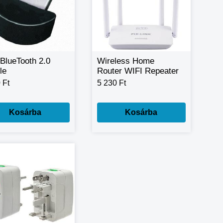
BlueTooth 2.0
Wireless Home
le
Router WIFI Repeater
Boost Extender
 Ft
5 230 Ft
Network 802.11 b/g/n
5 Port RJ45 300Mbps
White 4 Antennas
Kosárba
Kosárba