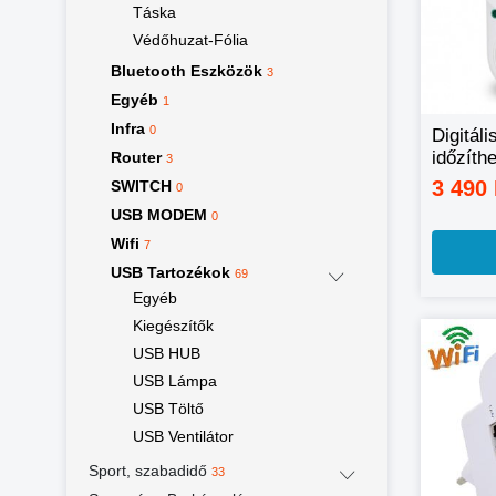
Táska
Védőhuzat-Fólia
Bluetooth Eszközök
3
Egyéb
1
Infra
0
Digitáli
időzíth
Router
3
3 490
SWITCH
0
USB MODEM
0
Wifi
7
USB Tartozékok
69
Egyéb
Kiegészítők
USB HUB
USB Lámpa
USB Töltő
USB Ventilátor
Sport, szabadidő
33