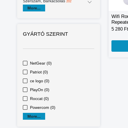
Szerszám, Barkácsolás
202
More...
Wifi Ro
Repeate
Networ
5 280 Ft
Wifi A
GYÁRTÓ SZERINT
Encrypt
Extende
Wifi An
NetGear (0)
Patriot (0)
ce logo (0)
PlayOn (0)
Roccat (0)
Powercom (0)
More...