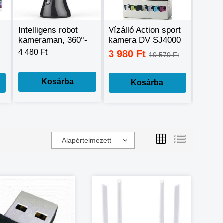
Intelligens robot
Vízálló Action sport
Digitál
kameraman, 360°-
kamera DV SJ4000
készü
os mozgáskövető
Full HD HDMI
szűrőv
4 480 Ft
3 980 Ft
24 9
10 570 Ft
telefontartó
H.264 Car DVR
távirá
dropship
teljes
Kosárba
Kosárba
Alapértelmezett