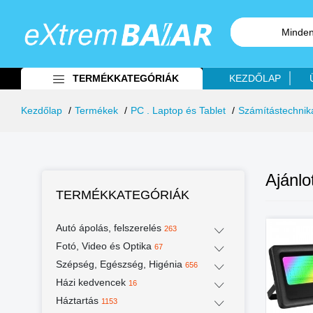
Minden
TERMÉKKATEGÓRIÁK
KEZDŐLAP
Kezdőlap
Termékek
PC . Laptop és Tablet
Számítástechnik
Ajánlo
TERMÉKKATEGÓRIÁK
Autó ápolás, felszerelés
%
-43%
-28%
263
Fotó, Video és Optika
67
Szépség, Egészség, Higénia
656
Házi kedvencek
16
Háztartás
1153