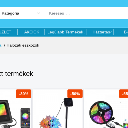
 Kategória
ÜZLET
AKCIÓK
Legújabb Termékek .
Háztartás
Bl
a
Hálózati eszközök
tt termékek
-30%
-50%
-5