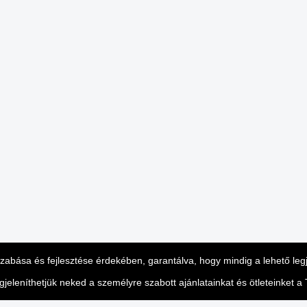
eszabása és fejlesztése érdekében, garantálva, hogy mindig a lehető le
leníthetjük neked a személyre szabott ajánlatainkat és ötleteinket a T