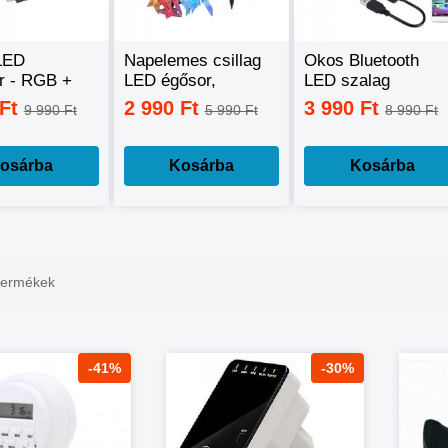
LED
Napelemes csillag
Okos Bluetooth
or - RGB +
LED égősor,
LED szalag
ehér +
fényfüzér
mobiltelefonos
 Ft
2 990 Ft
3 990 Ft
9 990 Ft
5 990 Ft
8 990 Ft
ehér, okos
távirányítással - 5
nal
méter
lhető -60W
osárba
Kosárba
Kosárba
 termékek
-41%
-30%