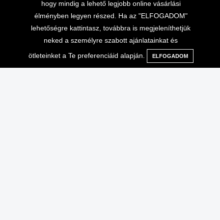
hogy mindig a lehető legjobb online vásárlási
élményben legyen részed. Ha az "ELFOGADOM"
lehetőségre kattintasz, továbbra is megjeleníthetjük
neked a személyre szabott ajánlatainkat és
ötleteinket a Te preferenciáid alapján.
ELFOGADOM
Menü
Kategóriák
Keresés
Kosár