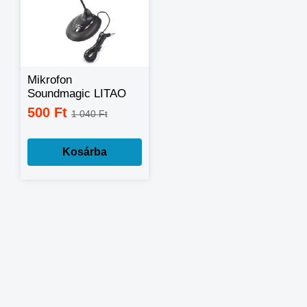
Mikrofon
Soundmagic LITAO
SL-C80M
500 Ft
1 040 Ft
Kosárba