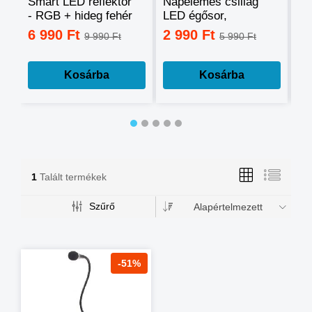
Smart LED reflektor
Napelemes csillag
Ok
- RGB + hideg fehér
LED égősor,
sz
+ meleg fehér, okos
fényfüzér
mo
6 990 Ft
2 990 Ft
3
9 990 Ft
5 990 Ft
telefonnal
tá
vezérelhető -60W
mé
Kosárba
Kosárba
1
Talált termékek
Szűrő
Alapértelmezett
-51%