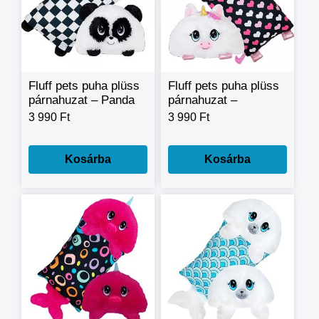
Fluff pets puha plüss
Fluff pets puha plüss
párnahuzat – Panda
párnahuzat –
Unikornis
3 990 Ft
3 990 Ft
Kosárba
Kosárba