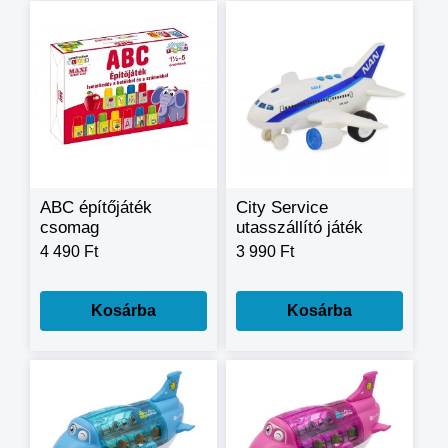
ABC építőjáték
City Service
csomag
utasszállító játék
repülőgép
4 490 Ft
3 990 Ft
Kosárba
Kosárba