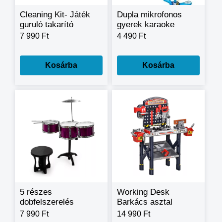
Cleaning Kit- Játék
Dupla mikrofonos
guruló takarító
gyerek karaoke
készlet
szett – fényekkel,
7 990 Ft
4 490 Ft
hangokkal, és
korlátlan mókával
Kosárba
Kosárba
5 részes
Working Desk
dobfelszerelés
Barkács asztal
gyerekeknek
gyermekeknek, sok
7 990 Ft
14 990 Ft
kiegészítővel