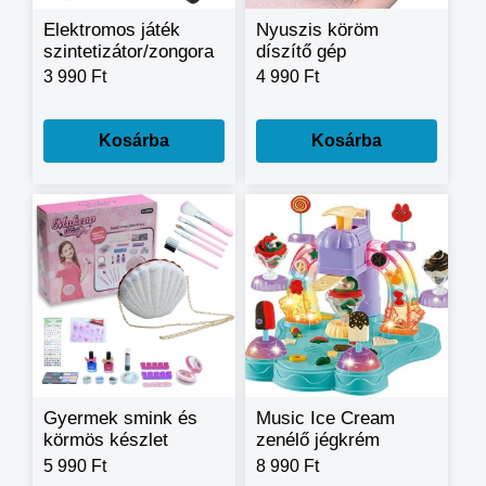
Elektromos játék
Nyuszis köröm
szintetizátor/zongora
díszítő gép
32 billentyűvel,
kislányoknak
3 990 Ft
4 990 Ft
mikrofonnal,
körömlakkokkal és
hangokkal
csillámokkal
Kosárba
Kosárba
Gyermek smink és
Music Ice Cream
körmös készlet
zenélő jégkrém
kagyló alakú
készítő gyurma
5 990 Ft
8 990 Ft
kistáskával
készlet