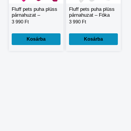
Fluff pets puha plüss
Fluff pets puha plüss
párnahuzat –
párnahuzat – Fóka
Halacska
3 990 Ft
3 990 Ft
Kosárba
Kosárba