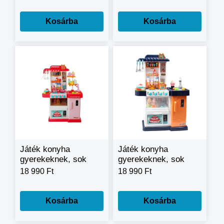
Kosárba
Kosárba
Játék konyha
Játék konyha
gyerekeknek, sok
gyerekeknek, sok
kiegészítővel és
kiegészítővel és
18 990 Ft
18 990 Ft
hanghatásokkal -
hanghatásokkal
rózsaszín
Kosárba
Kosárba