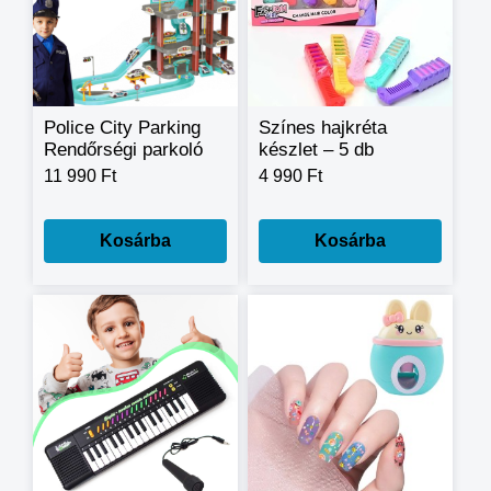
Police City Parking
Színes hajkréta
Rendőrségi parkoló
készlet – 5 db
tartozékokkal
könnyen
11 990 Ft
4 990 Ft
használható
hajszínező fésű
Kosárba
Kosárba