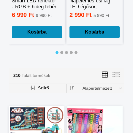
Smart LED reflektor
Napelemes csillag
Ok
- RGB + hideg fehér
LED égősor,
sz
+ meleg fehér, okos
fényfüzér
mo
6 990 Ft
2 990 Ft
3
9 990 Ft
5 990 Ft
telefonnal
tá
vezérelhető -60W
mé
Kosárba
Kosárba
210
Talált termékek
Szűrő
Alapértelmezett