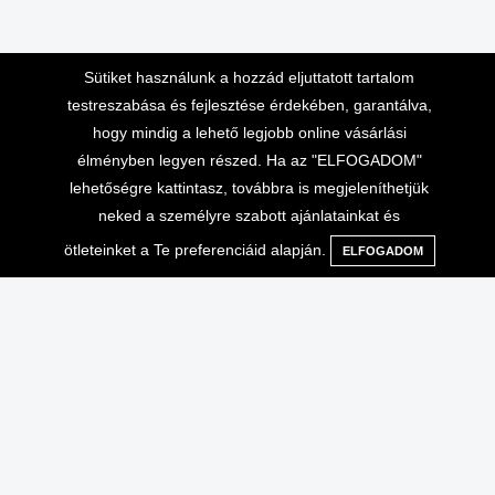
Sütiket használunk a hozzád eljuttatott tartalom
testreszabása és fejlesztése érdekében, garantálva,
hogy mindig a lehető legjobb online vásárlási
élményben legyen részed. Ha az "ELFOGADOM"
lehetőségre kattintasz, továbbra is megjeleníthetjük
Lépj velünk kapcsolatba
Vásárlási információk
neked a személyre szabott ajánlatainkat és
Telefonos ügyfélszolgálat 10-
Adatvédelem
ötleteinket a Te preferenciáid alapján.
ELFOGADOM
Menü
Kategóriák
Keresés
Kosár
16 óráig
Általános Szerződési
+36-70-666-2000
Feltételek
ÁSZF, ADATVÉDELEM
info@extrembazar.hu
Használati feltételek
Szállítási költségek
GYIK
Garancia
Egyéb
Saját fiók