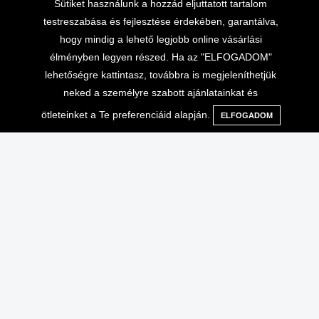
Sütiket használunk a hozzád eljuttatott tartalom
testreszabása és fejlesztése érdekében, garantálva,
hogy mindig a lehető legjobb online vásárlási
élményben legyen részed. Ha az "ELFOGADOM"
lehetőségre kattintasz, továbbra is megjeleníthetjük
neked a személyre szabott ajánlatainkat és
ötleteinket a Te preferenciáid alapján.
ELFOGADOM
Menü
Kategóriák
Keresés
Kosár
Lépj velünk kapcsolatba
Vásárlási információk