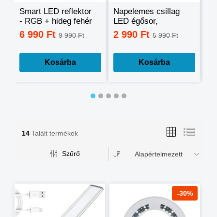
Smart LED reflektor
Napelemes csillag
Ok
- RGB + hideg fehér
LED égősor,
sz
+ meleg fehér, okos
fényfüzér
mo
6 990 Ft
2 990 Ft
3
9 990 Ft
5 990 Ft
telefonnal
tá
vezérelhető -60W
mé
Kosárba
Kosárba
14
Talált termékek
Szűrő
Alapértelmezett
-30%