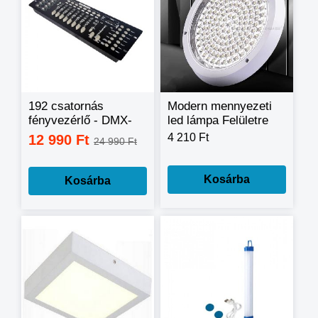
192 csatornás
Modern mennyezeti
fényvezérlő - DMX-
led lámpa Felületre
512 kontroller,
rögzíthetó ( konyha,
4 210 Ft
12 990 Ft
24 990 Ft
fénypult
erkély, fürdőszoba)
30 cm
Kosárba
Kosárba