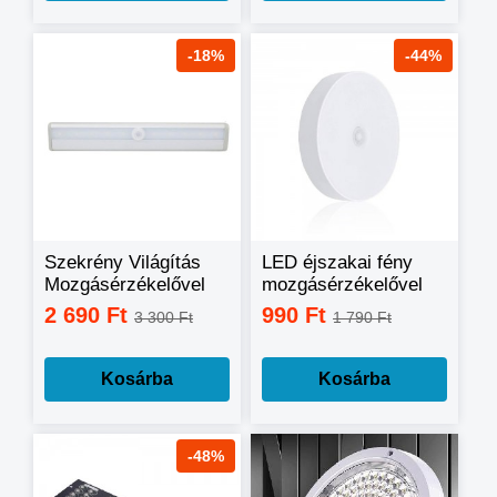
-18%
-44%
Szekrény Világítás
LED éjszakai fény
Mozgásérzékelővel
mozgásérzékelővel
10 LED-es
2 690 Ft
990 Ft
3 300 Ft
1 790 Ft
Kosárba
Kosárba
-48%