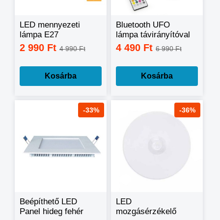
LED mennyezeti
Bluetooth UFO
lámpa E27
lámpa távirányítóval
foglalattal, állítható,
48W
2 990 Ft
4 490 Ft
4 990 Ft
6 990 Ft
18W
Kosárba
Kosárba
-33%
-36%
Beépíthető LED
LED
Panel hideg fehér
mozgásérzékelő