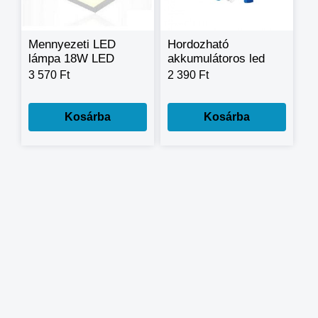
Mennyezeti LED
Hordozható
lámpa 18W LED
akkumulátoros led
Falon kívüli, Falra
lámpa - 52 CM
3 570 Ft
2 390 Ft
szerelhető (
Fűrdőszoba, Konyha
)
Kosárba
Kosárba