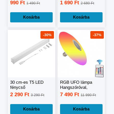
négyzet alakú 6W
lámpa
990 Ft
1 690 Ft
1 490 Ft
2 680 Ft
Kosárba
Kosárba
-30%
-37%
30 cm-es T5 LED
RGB UFO lámpa
fénycső
Hangszóróval,
armatúrával,
távirányítóval - 60W
2 290 Ft
7 490 Ft
3 290 Ft
11 990 Ft
kapcsolóval és
villásdugóval
Kosárba
Kosárba