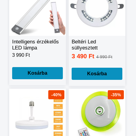
Intelligens érzékelős
Beltéri Led
LED lámpa
süllyesztett
mozgásérzékelővel,
mennyezeti lámpa
3 990 Ft
3 490 Ft
4 990 Ft
pult világítással,
24W
Újratölthető, ezüst
350 lumen 800mAh-
Kosárba
Kosárba
LED éjszakai fény,
-40%
-35%