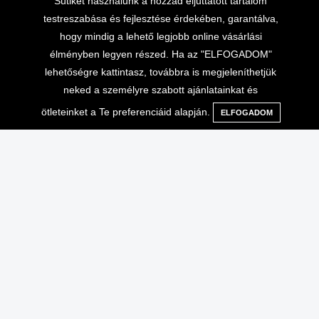
Sütiket használunk a hozzád eljuttatott tartalom
testreszabása és fejlesztése érdekében, garantálva,
hogy mindig a lehető legjobb online vásárlási
élményben legyen részed. Ha az "ELFOGADOM"
lehetőségre kattintasz, továbbra is megjeleníthetjük
neked a személyre szabott ajánlatainkat és
ötleteinket a Te preferenciáid alapján.
ELFOGADOM
Menü
Kategóriák
Keresés
Kosár
Lépj velünk kapcsolatba
Vásárlási információk