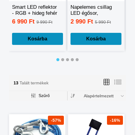
Smart LED reflektor
Napelemes csillag
Ok
- RGB + hideg fehér
LED égősor,
sz
+ meleg fehér, okos
fényfüzér
mo
6 990 Ft
2 990 Ft
3
9 990 Ft
5 990 Ft
telefonnal
tá
vezérelhető -60W
mé
Kosárba
Kosárba
13
Talált termékek
Szűrő
Alapértelmezett
-57%
-16%