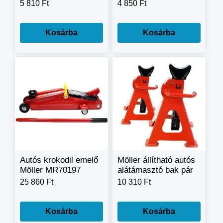
3T teherbírással
csapágylehúzó
5 810 Ft
4 850 Ft
MR60460
készlet MR60468 /
150mm - 100mm -
75mm /
Kosárba
Kosárba
Autós krokodil emelő
Möller állítható autós
Möller MR70197
alátámasztó bak pár
2,5T emelőerővel
6T teherbírással
25 860 Ft
10 310 Ft
MR70468
Kosárba
Kosárba