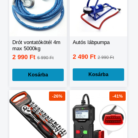
Drót vontatókötél 4m
Autós lábpumpa
max 5000kg
2 490 Ft
2 990 Ft
2 990 Ft
6 990 Ft
Kosárba
Kosárba
-26%
-41%