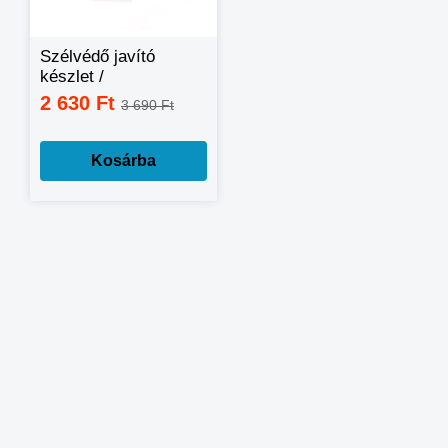
Szélvédő javító
készlet /
kőfelverődés
2 630 Ft
3 690 Ft
javítása házilag
Kosárba