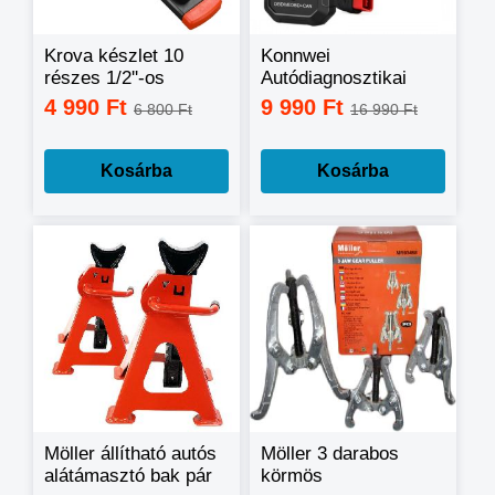
Krova készlet 10
Konnwei
részes 1/2''-os
Autódiagnosztikai
szkenner – hibakód
4 990 Ft
9 990 Ft
6 800 Ft
16 990 Ft
olvasó és törlő,
OBD2/EOBD KW590
Kosárba
Kosárba
Möller állítható autós
Möller 3 darabos
alátámasztó bak pár
körmös