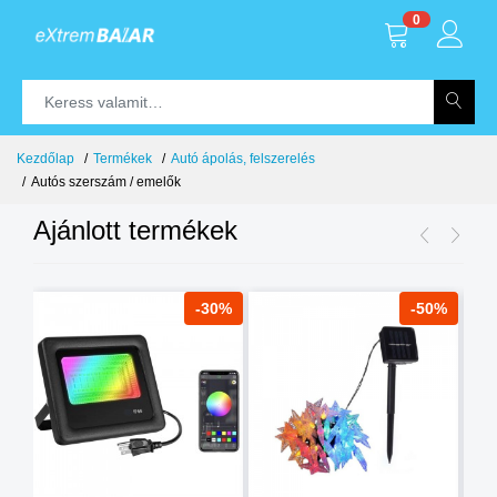
0
Kezdőlap
Termékek
Autó ápolás, felszerelés
Autós szerszám / emelők
Ajánlott termékek
8%
-30%
-50%