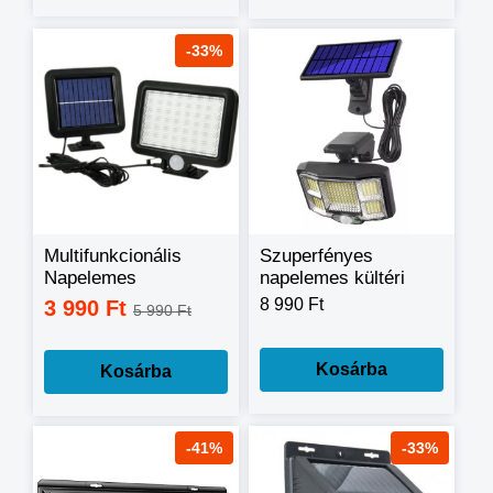
-33%
Multifunkcionális
Szuperfényes
Napelemes
napelemes kültéri
Mozgásérzékelős
lámpa fény és
8 990 Ft
3 990 Ft
5 990 Ft
lámpa SL-F56
mozgásérzékelővel -
JD-2168A
Kosárba
Kosárba
-41%
-33%