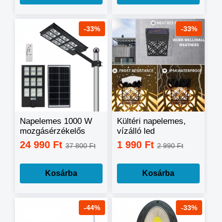
-33%
-33%
Napelemes 1000 W
Kültéri napelemes,
mozgásérzékelős
vízálló led
kerti, utcai
dekorlámpa
24 990 Ft
1 990 Ft
37 800 Ft
2 990 Ft
szolárlámpa
távirányítós
Kosárba
Kosárba
-44%
-33%