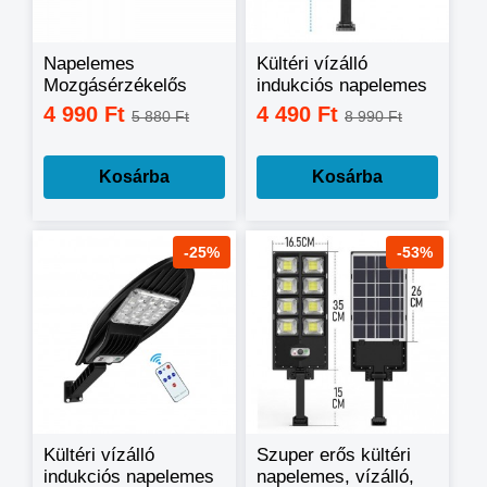
Napelemes
Kültéri vízálló
Mozgásérzékelős
indukciós napelemes
LED Lámpa FL-
LED fali lámpa
4 990 Ft
4 490 Ft
5 880 Ft
8 990 Ft
1725B
távirányítóval,
mozgásérzékelővel
W777A
Kosárba
Kosárba
-25%
-53%
Kültéri vízálló
Szuper erős kültéri
indukciós napelemes
napelemes, vízálló,