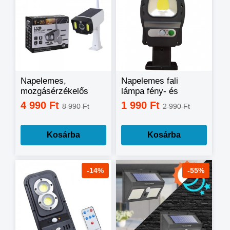
Napelemes,
Napelemes fali
mozgásérzékelős
lámpa fény- és
álkamera / LED-
mozgásérzékelővel
4 990 Ft
1 990 Ft
8 990 Ft
2 990 Ft
reflektor
15W RY-T931
Kosárba
Kosárba
-14%
-55%