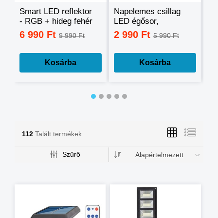
Smart LED reflektor
Napelemes csillag
Ok
- RGB + hideg fehér
LED égősor,
sz
+ meleg fehér, okos
fényfüzér
mo
6 990 Ft
2 990 Ft
3
9 990 Ft
5 990 Ft
telefonnal
tá
vezérelhető -60W
mé
Kosárba
Kosárba
112
Talált termékek
Szűrő
Alapértelmezett