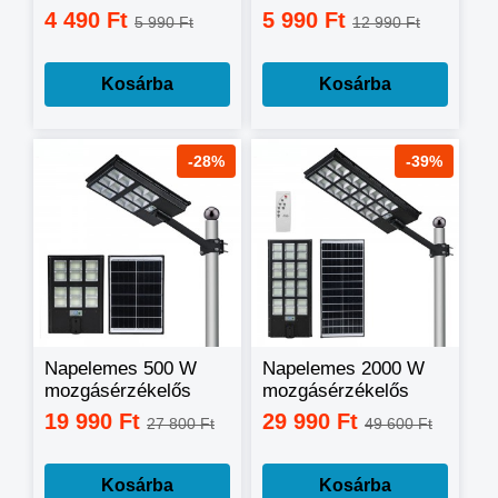
LED fali lámpa
indukciós világítás,
4 490 Ft
5 990 Ft
5 990 Ft
12 990 Ft
távirányítóval,
mozgásérzékelős
mozgásérzékelővel
utcai led lámpa -
168W
Kosárba
Kosárba
-28%
-39%
Napelemes 500 W
Napelemes 2000 W
mozgásérzékelős
mozgásérzékelős
kerti, utcai
kerti, utcai
19 990 Ft
29 990 Ft
27 800 Ft
49 600 Ft
szolárlámpa
szolárlámpa
távirányítós
távirányítós
Kosárba
Kosárba