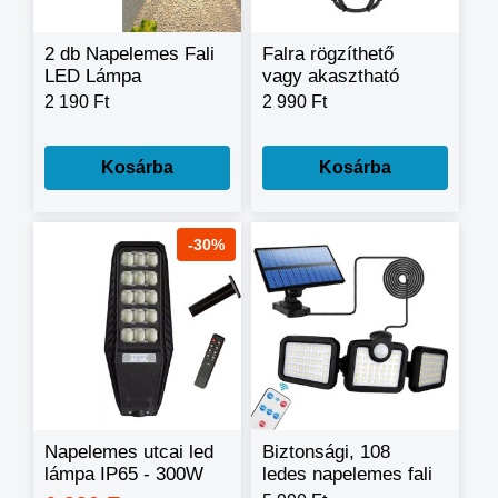
2 db Napelemes Fali
Falra rögzíthető
LED Lámpa
vagy akasztható
Fényérzékelővel,
mozgásérzékelős
2 190 Ft
2 990 Ft
Két Irányba Világít
napelemes lámpa
Kosárba
Kosárba
-30%
Napelemes utcai led
Biztonsági, 108
lámpa IP65 - 300W
ledes napelemes fali
lámpa, fény- és