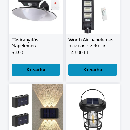
Távirányítós
Worth Air napelemes
Napelemes
mozgásérzékelős
Mozgásérzékelős
LED utcai lámpa
5 490 Ft
14 990 Ft
Vízálló Fali Lámpa
540W
akkumulátoros KF-
028
Kosárba
Kosárba