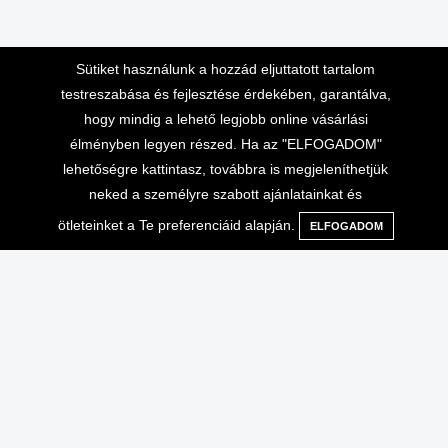
Sütiket használunk a hozzád eljuttatott tartalom
testreszabása és fejlesztése érdekében, garantálva,
hogy mindig a lehető legjobb online vásárlási
élményben legyen részed. Ha az "ELFOGADOM"
Lépj velünk kapcsolatba
Vásárlási információk
lehetőségre kattintasz, továbbra is megjeleníthetjük
neked a személyre szabott ajánlatainkat és
Telefonos ügyfélszolgálat 10-
Adatvédelem
16 óráig
ötleteinket a Te preferenciáid alapján.
ELFOGADOM
Menü
Kategóriák
Keresés
Kosár
Általános Szerződési
+36-70-666-2000
Feltételek
ÁSZF, ADATVÉDELEM
info@extrembazar.hu
Használati feltételek
Szállítási költségek
GYIK
Garancia
Egyéb
Saját fiók