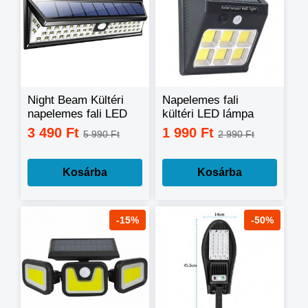
Night Beam Kültéri
Napelemes fali
napelemes fali LED
kültéri LED lámpa
lámpa
mozgásérzékelős 6
3 490 Ft
1 990 Ft
5 990 Ft
2 990 Ft
mozgásérzékelővel
COB YX-601COB-6
Kosárba
Kosárba
-15%
-50%