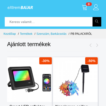
0
Kezdőlap
Termékek
Szerszám, Barkácsolás
PB PALACKRÓL
Ajánlott termékek
8%
-30%
-50%