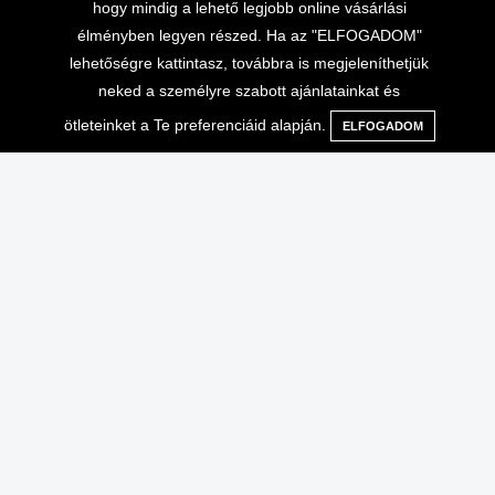
hogy mindig a lehető legjobb online vásárlási
élményben legyen részed. Ha az "ELFOGADOM"
lehetőségre kattintasz, továbbra is megjeleníthetjük
neked a személyre szabott ajánlatainkat és
ötleteinket a Te preferenciáid alapján.
ELFOGADOM
Menü
Kategóriák
Keresés
Kosár