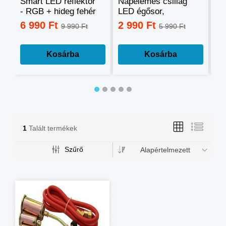
Smart LED reflektor
Napelemes csillag
Ok
- RGB + hideg fehér
LED égősor,
sz
+ meleg fehér, okos
fényfüzér
mo
6 990 Ft
2 990 Ft
3
9 990 Ft
5 990 Ft
telefonnal
tá
vezérelhető -60W
mé
Kosárba
Kosárba
1
Talált termékek
Szűrő
Alapértelmezett