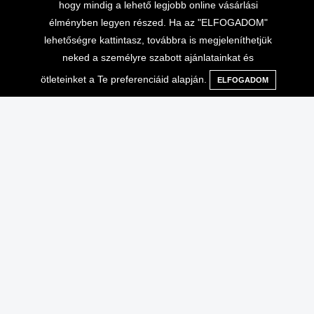
hogy mindig a lehető legjobb online vásárlási
élményben legyen részed. Ha az "ELFOGADOM"
lehetőségre kattintasz, továbbra is megjeleníthetjük
neked a személyre szabott ajánlatainkat és
ötleteinket a Te preferenciáid alapján.
ELFOGADOM
Menü
Kategóriák
Keresés
Kosár