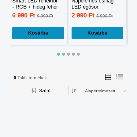
Smart LED reflektor
Napelemes csillag
Ok
- RGB + hideg fehér
LED égősor,
sz
+ meleg fehér, okos
fényfüzér
mo
6 990 Ft
2 990 Ft
3
9 990 Ft
5 990 Ft
telefonnal
tá
vezérelhető -60W
mé
Kosárba
Kosárba
0
Talált termékek
Szűrő
Alapértelmezett