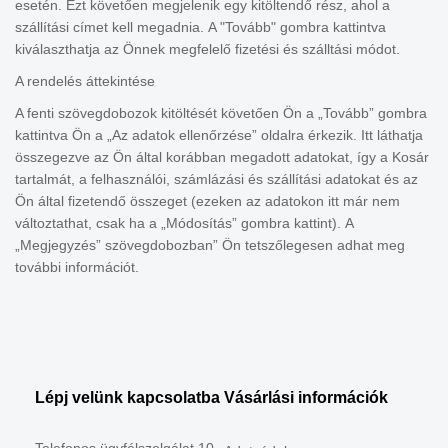
esetén. Ezt követően megjelenik egy kitöltendő rész, ahol a
szállítási címet kell megadnia. A "Tovább" gombra kattintva
kiválaszthatja az Önnek megfelelő fizetési és szálltási módot.
A rendelés áttekintése
A fenti szövegdobozok kitöltését követően Ön a „Tovább” gombra
kattintva Ön a „Az adatok ellenőrzése” oldalra érkezik. Itt láthatja
összegezve az Ön által korábban megadott adatokat, így a Kosár
tartalmát, a felhasználói, számlázási és szállítási adatokat és az
Ön által fizetendő összeget (ezeken az adatokon itt már nem
változtathat, csak ha a „Módosítás” gombra kattint). A
„Megjegyzés” szövegdobozban” Ön tetszőlegesen adhat meg
további információt.
Lépj velünk kapcsolatba
Vásárlási információk