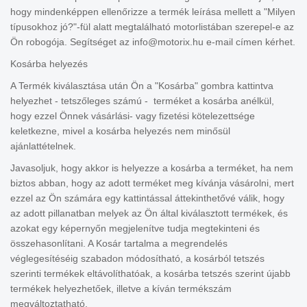
hogy mindenképpen ellenőrizze a termék leírása mellett a "Milyen
típusokhoz jó?"-fül alatt megtalálható motorlistában szerepel-e az
Ön robogója. Segítséget az info@motorix.hu e-mail címen kérhet.
Kosárba helyezés
A Termék kiválasztása után Ön a "Kosárba" gombra kattintva
helyezhet - tetszőleges számú - terméket a kosárba anélkül,
hogy ezzel Önnek vásárlási- vagy fizetési kötelezettsége
keletkezne, mivel a kosárba helyezés nem minősül
ajánlattételnek.
Javasoljuk, hogy akkor is helyezze a kosárba a terméket, ha nem
biztos abban, hogy az adott terméket meg kívánja vásárolni, mert
ezzel az Ön számára egy kattintással áttekinthetővé válik, hogy
az adott pillanatban melyek az Ön által kiválasztott termékek, és
azokat egy képernyőn megjelenítve tudja megtekinteni és
összehasonlítani. A Kosár tartalma a megrendelés
véglegesítéséig szabadon módosítható, a kosárból tetszés
szerinti termékek eltávolíthatóak, a kosárba tetszés szerint újabb
termékek helyezhetőek, illetve a kíván termékszám
megváltoztatható.