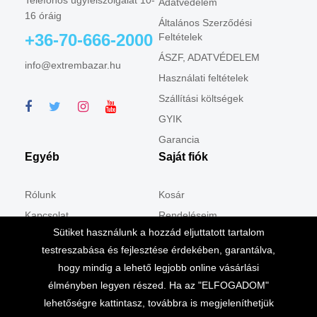
Telefonos ügyfélszolgálat 10-
Adatvédelem
16 óráig
Általános Szerződési
+36-70-666-2000
Feltételek
ÁSZF, ADATVÉDELEM
info@extrembazar.hu
Használati feltételek
Szállítási költségek
GYIK
Garancia
Egyéb
Saját fiók
Rólunk
Kosár
Kapcsolat
Rendeléseim
Sütiket használunk a hozzád eljuttatott tartalom
Csomagpontban
Shop
testreszabása és fejlesztése érdekében, garantálva,
Cookie tájékoztató
hogy mindig a lehető legjobb online vásárlási
élményben legyen részed. Ha az "ELFOGADOM"
lehetőségre kattintasz, továbbra is megjeleníthetjük