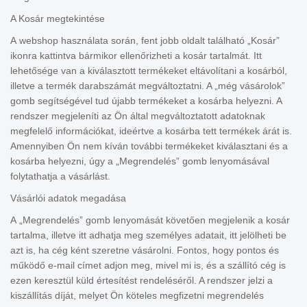
A Kosár megtekintése
A webshop használata során, fent jobb oldalt található „Kosár”
ikonra kattintva bármikor ellenőrizheti a kosár tartalmát. Itt
lehetősége van a kiválasztott termékeket eltávolítani a kosárból,
illetve a termék darabszámát megváltoztatni. A „még vásárolok”
gomb segítségével tud újabb termékeket a kosárba helyezni. A
rendszer megjeleníti az Ön által megváltoztatott adatoknak
megfelelő információkat, ideértve a kosárba tett termékek árát is.
Amennyiben Ön nem kíván további termékeket kiválasztani és a
kosárba helyezni, úgy a „Megrendelés” gomb lenyomásával
folytathatja a vásárlást.
Vásárlói adatok megadása
A „Megrendelés” gomb lenyomását követően megjelenik a kosár
tartalma, illetve itt adhatja meg személyes adatait, itt jelölheti be
azt is, ha cég ként szeretne vásárolni. Fontos, hogy pontos és
működő e-mail címet adjon meg, mivel mi is, és a szállító cég is
ezen keresztül küld értesítést rendeléséről. A rendszer jelzi a
kiszállítás díját, melyet Ön köteles megfizetni megrendelés