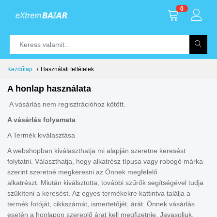
0
Kezdőlap
Használati feltételek
A honlap használata
A vásárlás nem regisztrációhoz kötött.
A vásárlás folyamata
A Termék kiválasztása
A webshopban kiválaszthatja mi alapján szeretne keresést
folytatni. Választhatja, hogy alkatrész típusa vagy robogó márka
szerint szeretné megkeresni az Önnek megfelelő
alkatrészt. Miután kiválsztotta, további szűrők segítségével tudja
szűkíteni a keresést. Az egyes termékekre kattintva találja a
termék fotóját, cikkszámát, ismertetőjét, árát. Önnek vásárlás
esetén a honlapon szereplő árat kell megfizetnie. Javasoljuk,