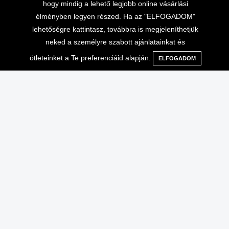
hogy mindig a lehető legjobb online vásárlási
élményben legyen részed. Ha az "ELFOGADOM"
lehetőségre kattintasz, továbbra is megjeleníthetjük
neked a személyre szabott ajánlatainkat és
ötleteinket a Te preferenciáid alapján.
ELFOGADOM
Menü
Kategóriák
Keresés
Kosár