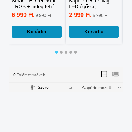
Smart LED reflektor
Napelemes csillag
Ok
- RGB + hideg fehér
LED égősor,
sz
+ meleg fehér, okos
fényfüzér
mo
6 990 Ft
2 990 Ft
3
9 990 Ft
5 990 Ft
telefonnal
tá
vezérelhető -60W
mé
Kosárba
Kosárba
0
Talált termékek
Szűrő
Alapértelmezett