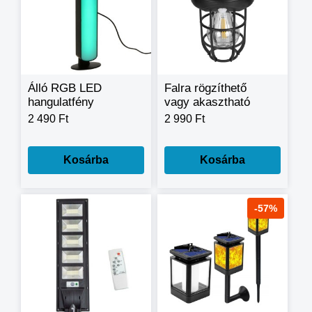
Álló RGB LED
Falra rögzíthető
hangulatfény
vagy akasztható
távirányítóval D04-
mozgásérzékelős
2 490 Ft
2 990 Ft
RGB01
napelemes lámpa
Kosárba
Kosárba
-57%