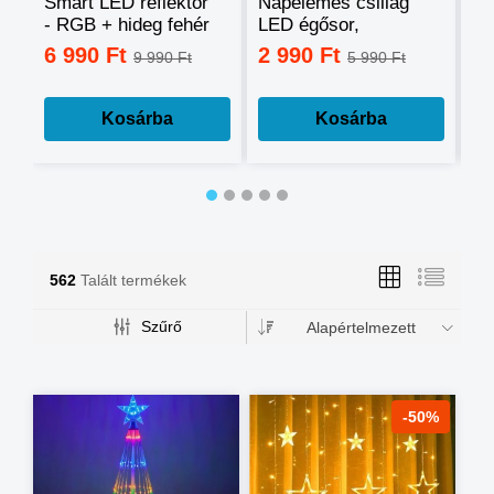
Smart LED reflektor
Napelemes csillag
Ok
- RGB + hideg fehér
LED égősor,
sz
+ meleg fehér, okos
fényfüzér
mo
6 990 Ft
2 990 Ft
3
9 990 Ft
5 990 Ft
telefonnal
tá
vezérelhető -60W
mé
Kosárba
Kosárba
562
Talált termékek
Szűrő
Alapértelmezett
-50%