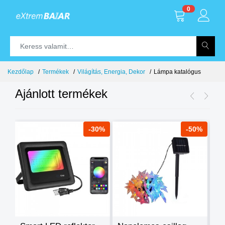
0
Kezdőlap
Termékek
Világítás, Energia, Dekor
Lámpa katalógus
Ajánlott termékek
8%
-30%
-50%