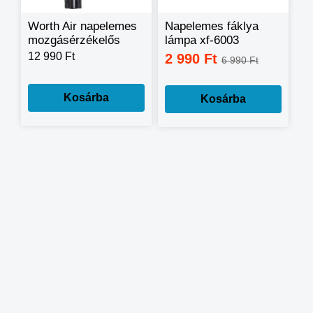
Worth Air napelemes
Napelemes fáklya
mozgásérzékelős
lámpa xf-6003
LED utcai lámpa
12 990 Ft
2 990 Ft
6 990 Ft
450W
Kosárba
Kosárba