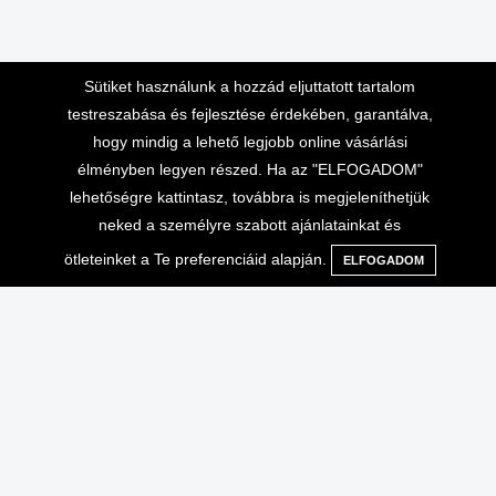
Sütiket használunk a hozzád eljuttatott tartalom
testreszabása és fejlesztése érdekében, garantálva,
hogy mindig a lehető legjobb online vásárlási
élményben legyen részed. Ha az "ELFOGADOM"
lehetőségre kattintasz, továbbra is megjeleníthetjük
Lépj velünk kapcsolatba
Vásárlási információk
neked a személyre szabott ajánlatainkat és
Telefonos ügyfélszolgálat 10-
Adatvédelem
ötleteinket a Te preferenciáid alapján.
ELFOGADOM
Menü
Kategóriák
Keresés
Kosár
16 óráig
Általános Szerződési
+36-70-666-2000
Feltételek
ÁSZF, ADATVÉDELEM
info@extrembazar.hu
Használati feltételek
Szállítási költségek
GYIK
Garancia