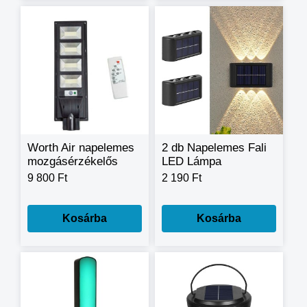
Worth Air napelemes
2 db Napelemes Fali
mozgásérzékelős
LED Lámpa
LED utcai lámpa
Fényérzékelővel,
9 800 Ft
2 190 Ft
360W
Két Irányba Világít
Kosárba
Kosárba