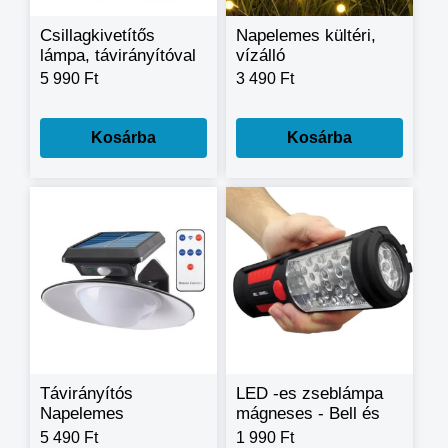
Csillagkivetítős
Napelemes kültéri,
lámpa, távirányítóval
vízálló
és 3 világítási
szentjánosbogár
5 990 Ft
3 490 Ft
móddal
lámpa - 6led
Kosárba
Kosárba
Távirányítós
LED -es zseblámpa
Napelemes
mágneses - Bell és
Mozgásérzékelős
Howell Torch Lite -
5 490 Ft
1 990 Ft