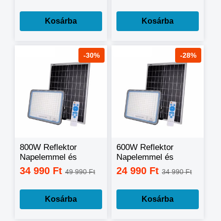
multifunkciós
multifunkciós
(W5138)
(W5130)
Kosárba
Kosárba
-30%
-28%
800W Reflektor
600W Reflektor
Napelemmel és
Napelemmel és
távirányítóval
távirányítóval
34 990 Ft
24 990 Ft
49 990 Ft
34 990 Ft
Kosárba
Kosárba