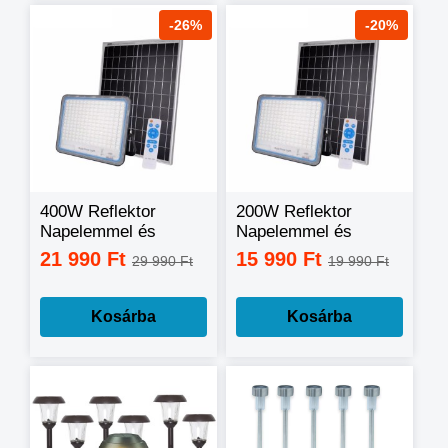
-26%
-20%
400W Reflektor
200W Reflektor
Napelemmel és
Napelemmel és
távirányítóval
távirányítóval
21 990 Ft
15 990 Ft
29 990 Ft
19 990 Ft
Kosárba
Kosárba