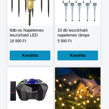
6db-os Napelemes
10 db leszúrható
leszúrható LED
napelemes lámpa
lámpa, kerti lámpa
18 990 Ft
5 990 Ft
fényérzékelővel
Kosárba
Kosárba