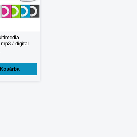
ltimedia
 mp3 / digital
ayer
Kosárba