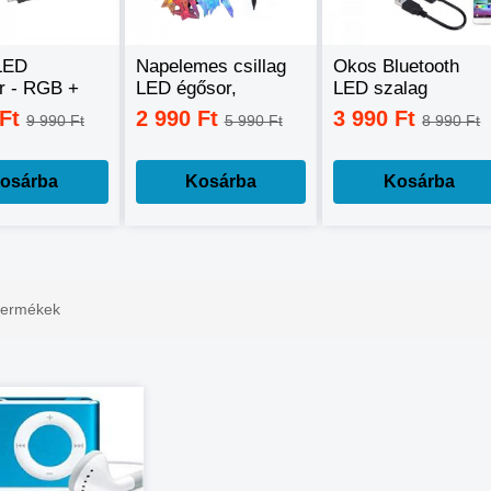
LED
Napelemes csillag
Okos Bluetooth
or - RGB +
LED égősor,
LED szalag
ehér +
fényfüzér
mobiltelefonos
 Ft
2 990 Ft
3 990 Ft
9 990 Ft
5 990 Ft
8 990 Ft
ehér, okos
távirányítással - 5
nal
méter
lhető -60W
osárba
Kosárba
Kosárba
 termékek