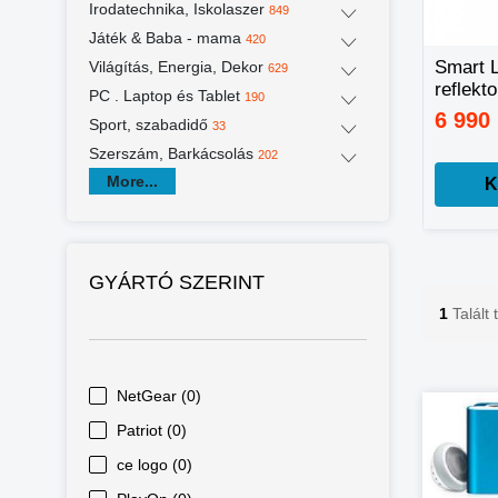
Irodatechnika, Iskolaszer
849
Játék & Baba - mama
420
Kézi masszázs
ONE STEP 2 AZ 1-
Smart 
Világítás, Energia, Dekor
629
pisztoly,
BEN
reflekt
PC . Laptop és Tablet
190
masszírozó gép
HAJFORMÁZÓ ÉS
hideg f
8 980 Ft
4 990 Ft
6 990
15 860 Ft
6 990 Ft
Sport, szabadidő
33
cserélhető fejekkel
HAJSZÁRÍTÓ
meleg f
Szerszám, Barkácsolás
telefon
202
vezére
More...
Kosárba
Kosárba
K
GYÁRTÓ SZERINT
1
Talált
NetGear (0)
Patriot (0)
ce logo (0)