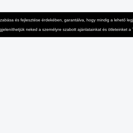
eszabása és fejlesztése érdekében, garantálva, hogy mindig a lehető le
leníthetjük neked a személyre szabott ajánlatainkat és ötleteinket a T