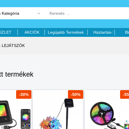
 Kategória
ÜZLET
AKCIÓK
Legújabb Termékek .
Háztartás
Bl
4 LEJÁTSZÓK
tt termékek
-30%
-50%
-5