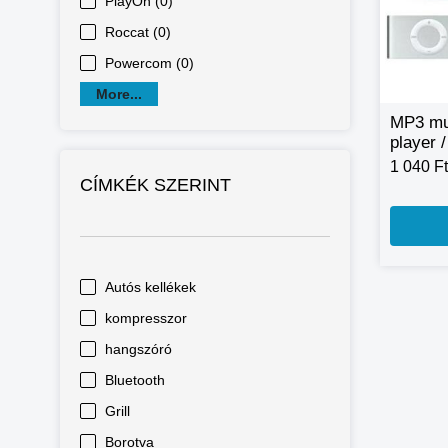
PlayOn (0)
Roccat (0)
Powercom (0)
More...
MP3 mu
player /
mp3 pl
1 040 Ft
CÍMKÉK SZERINT
Autós kellékek
kompresszor
hangszóró
Bluetooth
Grill
Borotva