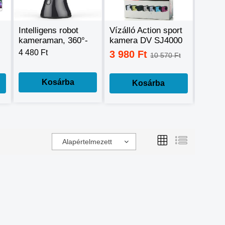
Intelligens robot
Vízálló Action sport
Digitál
kameraman, 360°-
kamera DV SJ4000
készü
os mozgáskövető
Full HD HDMI
szűrőv
4 480 Ft
3 980 Ft
24 9
10 570 Ft
telefontartó
H.264 Car DVR
távirá
dropship
teljes
Kosárba
Kosárba
Alapértelmezett