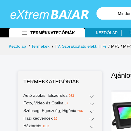
Minden
TERMÉKKATEGÓRIÁK
KEZDŐLAP
Kezdőlap
Termékek
TV, Szórakoztató elekt, HiFi
MP3 / MP
Ajánlo
TERMÉKKATEGÓRIÁK
Autó ápolás, felszerelés
%
-43%
-28%
263
Fotó, Video és Optika
67
Szépség, Egészség, Higénia
656
Házi kedvencek
16
Háztartás
1153