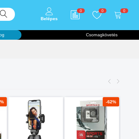
0
0
0
Belépes
og
Csomagkövetés
5%
-62%