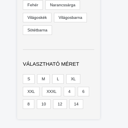
Fehér
Narancssárga
Világoskék
Világosbarna
Sötétbarna
VÁLASZTHATÓ MÉRET
S
M
L
XL
XXL
XXXL
4
6
8
10
12
14