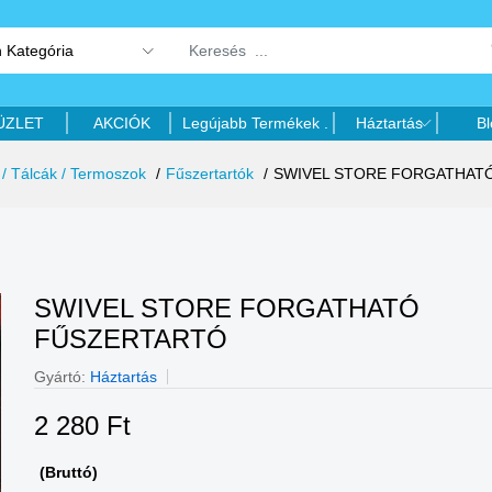
 Kategória
ÜZLET
AKCIÓK
Legújabb Termékek .
Háztartás
Bl
 / Tálcák / Termoszok
Fűszertartók
SWIVEL STORE FORGATHAT
SWIVEL STORE FORGATHATÓ
FŰSZERTARTÓ
Gyártó:
Háztartás
2 280 Ft
(Bruttó)