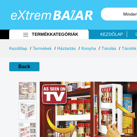
Minden
TERMÉKKATEGÓRIÁK
KEZDŐLAP
Kezdőlap
Termékek
Háztartás
Konyha
Tárolás
Tárolók
Back