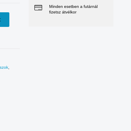
Minden esetben a futárnál
fizetsz átvélkor
t
oszok
,