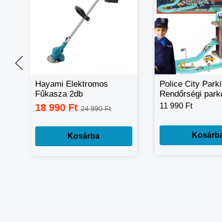
Hayami Elektromos
Police City Park
Fűkasza 2db
Rendőrségi park
Akkumlátorral 48V, HA-
tartozékokkal
11 990 Ft
18 990 Ft
24 990 Ft
1024
Kosárb
Kosárba