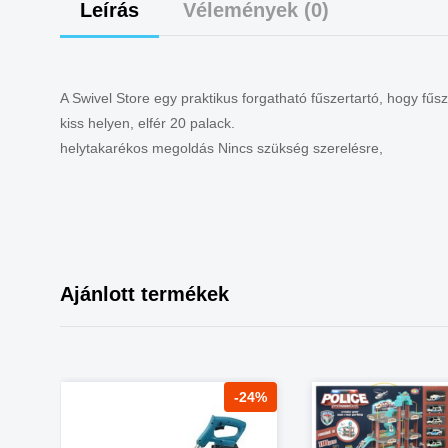
Leírás
Vélemények (0)
A Swivel Store egy praktikus forgatható fűszertartó, hogy f
kiss helyen, elfér
20
palack
.
helytakarékos
megoldás Nincs
szükség szerelésre
,
Ajánlott termékek
5%
-24%