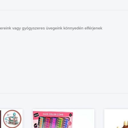
űszereink vagy gyógyszeres üvegeink könnyedén elférjenek