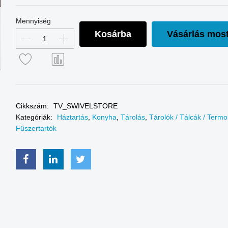
Mennyiség
Kosárba
Vásárlás mos
Cikkszám:
TV_SWIVELSTORE
Kategóriák:
Háztartás
,
Konyha
,
Tárolás
,
Tárolók / Tálcák / Term
Fűszertartók